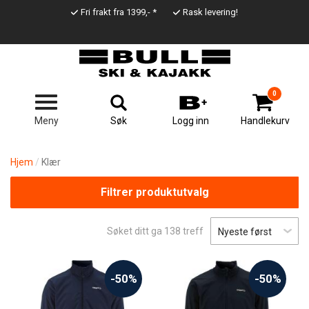
Hopp
Fri frakt fra 1399,- *
Rask levering!
til
Top
hovedinnhold
Line
0
Søk
Meny
Logg inn
Handlekurv
Hjem
Klær
Filtrer produktutvalg
Søket ditt ga
138
treff
-50%
-50%