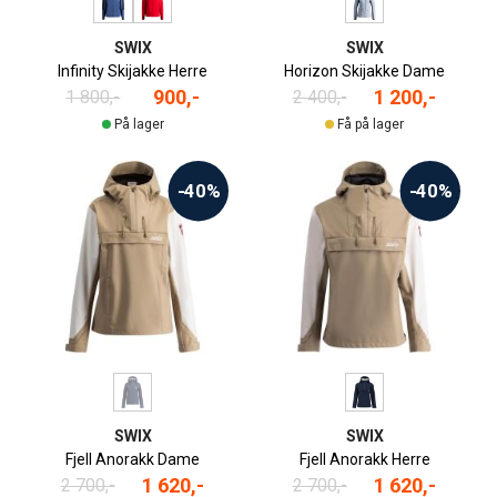
SWIX
SWIX
Infinity Skijakke Herre
Horizon Skijakke Dame
900,-
1 200,-
1 800,-
2 400,-
På lager
Få på lager
-40%
-40%
SWIX
SWIX
Fjell Anorakk Dame
Fjell Anorakk Herre
1 620,-
1 620,-
2 700,-
2 700,-