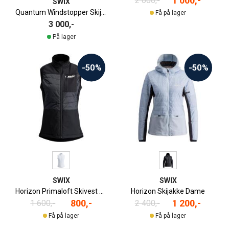
1 000,-
2 000,-
SWIX
Quantum Windstopper Skijakke Herre
Få på lager
3 000,-
På lager
-50%
-50%
SWIX
SWIX
Horizon Primaloft Skivest Dame
Horizon Skijakke Dame
800,-
1 200,-
1 600,-
2 400,-
Få på lager
Få på lager