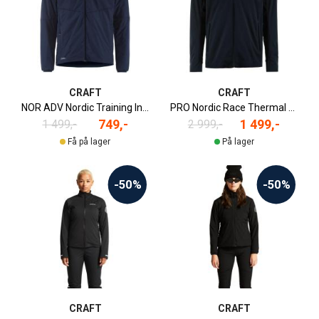
CRAFT
CRAFT
NOR ADV Nordic Training Insulate Skijakke Herre
PRO Nordic Race Thermal Skijakke Herre
749,-
1 499,-
1 499,-
2 999,-
Få på lager
På lager
-50%
-50%
CRAFT
CRAFT