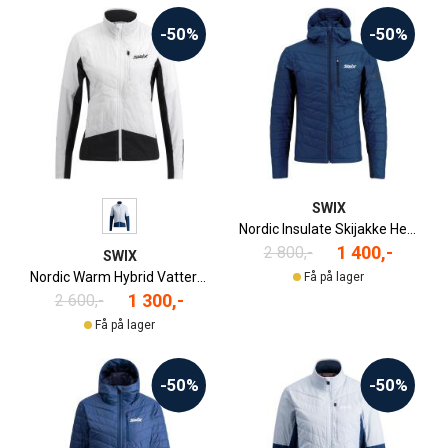
-50%
-50%
SWIX
Nordic Insulate Skijakke Herre
1 400,-
2 800,-
SWIX
Nordic Warm Hybrid Vattert Skijakke Dame
Få på lager
1 300,-
2 600,-
Få på lager
-50%
-50%