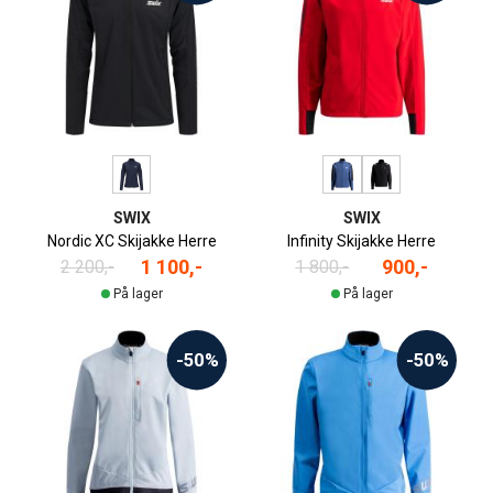
SWIX
SWIX
Nordic XC Skijakke Herre
Infinity Skijakke Herre
1 100,-
900,-
2 200,-
1 800,-
På lager
På lager
-50%
-50%