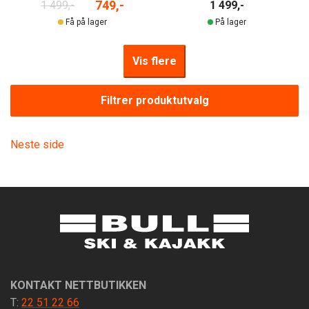
749,-
1 499,-
1 499,-
Få på lager
På lager
Vis flere
Filtrer produktutvalg
Neste side
KONTAKT NETTBUTIKKEN
T:
22 51 22 66