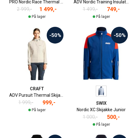
PRO Nordic Race Thermal Skijakke Dame
ADV Nordic Training Insulate Skijakke Dame
1 499,-
749,-
2 999,-
1 499,-
På lager
På lager
-50%
-50%
CRAFT
ADV Pursuit Thermal Skijakke Dame
999,-
1 999,-
SWIX
Nordic XC Skijakke Junior
På lager
500,-
1 000,-
På lager