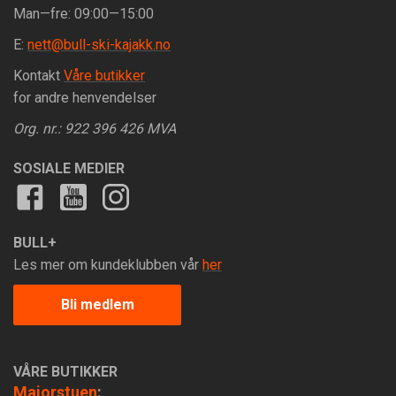
Man—fre: 09:00—15:00
E:
nett@bull-ski-kajakk.no
Kontakt
Våre butikker
for andre henvendelser
Org. nr.: 922 396 426 MVA
SOSIALE MEDIER
BULL+
Les mer om kundeklubben vår
her
Bli medlem
VÅRE BUTIKKER
Majorstuen
: