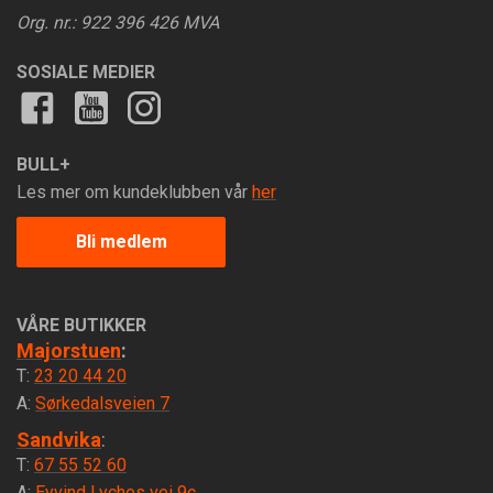
Org. nr.: 922 396 426 MVA
SOSIALE MEDIER
BULL+
Les mer om kundeklubben vår
her
Bli medlem
VÅRE BUTIKKER
Majorstuen
:
T:
23 20 44 20
A:
Sørkedalsveien 7
Sandvika
:
T:
67 55 52 60
A:
Eyvind Lyches vei 9c