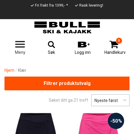
Hopp
Fri frakt fra 1399,- *
Rask levering!
til
Top
hovedinnhold
Line
0
Søk
Meny
Logg inn
Handlekurv
Hjem
Klær
Filtrer produktutvalg
Søket ditt ga
21
treff
-50%