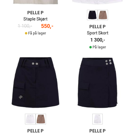
PELLE P
Staple Skjørt
550,-
1 100,-
PELLE P
Sport Skort
Få på lager
1 300,-
På lager
PELLE P
PELLE P