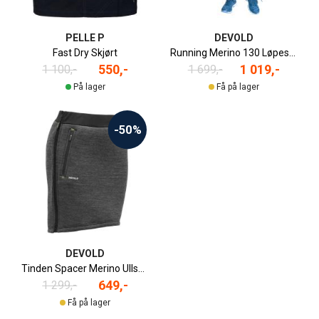
PELLE P
DEVOLD
Fast Dry Skjørt
Running Merino 130 Løpeskjørt
550,-
1 019,-
1 100,-
1 699,-
På lager
Få på lager
-50%
DEVOLD
Tinden Spacer Merino Ullskjørt
649,-
1 299,-
Få på lager