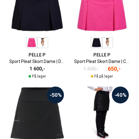
PELLE P
PELLE P
Sport Pleat Skort Dame | Dark Navy
Sport Pleat Skort Dame | Cyclamen
650,-
1 600,-
1 300,-
På lager
Få på lager
-50%
-40%