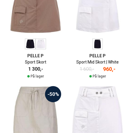
PELLE P
PELLE P
Sport Skort
Sport Mid Skort | White
960,-
1 300,-
1 600,-
På lager
På lager
-50%