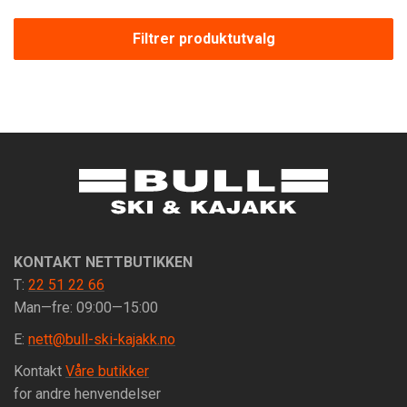
Filtrer produktutvalg
KONTAKT NETTBUTIKKEN
T:
22 51 22 66
Man—fre: 09:00—15:00
E:
nett@bull-ski-kajakk.no
Kontakt
Våre butikker
for andre henvendelser