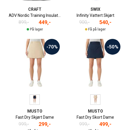
CRAFT
SWIX
ADV Nordic Training Insulate Skjørt Dame
Infinity Vattert Skjørt
449,-
540,-
899,-
900,-
På lager
Få på lager
-70%
-50%
MUSTO
MUSTO
Fast Dry Skjørt Dame
Fast Dry Skort Dame
299,-
499,-
999,-
999,-