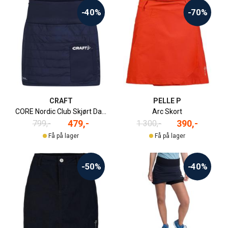
-40%
-70%
CRAFT
PELLE P
CORE Nordic Club Skjørt Dame
Arc Skort
479,-
390,-
799,-
1 300,-
Få på lager
Få på lager
-50%
-40%