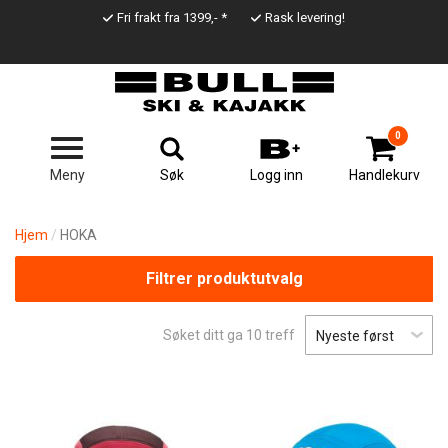
Hopp
Fri frakt fra 1399,- *
Rask levering!
til
Top
hovedinnhold
Line
0
Søk
Meny
Logg inn
Handlekurv
Hjem
HOKA
Filtrer produktutvalg
Søket ditt ga
10
treff