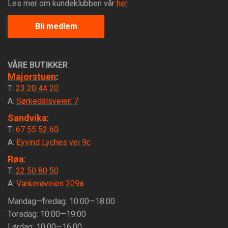
Les mer om kundeklubben vår
her
Bli medlem
VÅRE BUTIKKER
Majorstuen
:
T:
23 20 44 20
A:
Sørkedalsveien 7
Sandvika
:
T:
67 55 52 60
A:
Eyvind Lyches vei 9c
Røa
:
T:
22 50 80 50
A:
Vækerøveien 209a
Mandag—fredag: 10:00—18:00
Torsdag: 10:00—19:00
Lørdag: 10:00—16:00