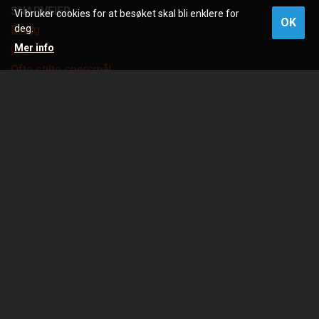
SNARVEIER
Vi bruker cookies for at besøket skal bli enklere for
OK
Blogg
deg.
Mer info
Gavekort
Ofte stilte spørsmål
Størrelsesguide løpesko
Våre merker
OUTLET
Verksted
Om oss
Våre butikker
Salgsbetingelser
Retur & bytte
Personvern
Åpenhetsloven