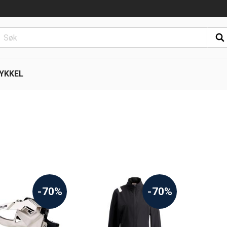
YKKEL
-70%
-70%