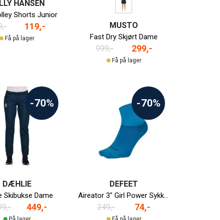
LLY HANSEN
lley Shorts Junior
MUSTO
119,-
,-
Fast Dry Skjørt Dame
Få på lager
299,-
999,-
Få på lager
-70%
-70%
DÆHLIE
DEFEET
e Skibukse Dame
Aireator 3" Girl Power Sykkelsokk Dame
449,-
74,-
99,-
249,-
På lager
Få på lager