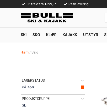
Hopp
Fri frakt fra 1399,- *
Rask levering!
til
Top
hovedinnhold
Line
SKI
SKO
KLÆR
KAJAKK
UTSTYR
S
Hjem
Salg
LAGERSTATUS
På lager
PRODUKTGRUPPE
Ski