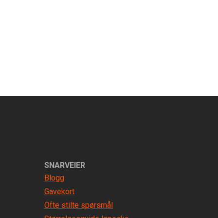
SNARVEIER
Blogg
Gavekort
Ofte stilte spørsmål