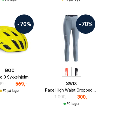
-70%
-70%
BOC
to 3 Sykkelhjelm
SWIX
569,-
99,-
Pace High Waist Cropped Løpetights Dame
Få på lager
300,-
1 000,-
På lager