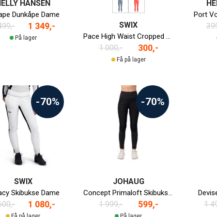
HELLY HANSEN
HE
ape Dunkåpe Dame
Port Vo
SWIX
1 349,-
499,-
399
Pace High Waist Cropped Løpetights Dame
På lager
300,-
1 000,-
Få på lager
-70%
-70%
SWIX
JOHAUG
acy Skibukse Dame
Concept Primaloft Skibukse Dame
Devis
1 080,-
599,-
600,-
1 999,-
1 4
Få på lager
På lager