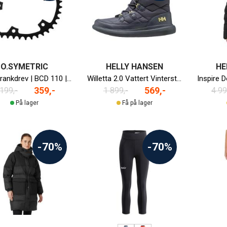
O.SYMETRIC
HELLY HANSEN
HE
Ovalt Krankdrev | BCD 110 | 38T | 2x11-delt | Campagnolo
Willetta 2.0 Vattert Vinterstøvel Dame
359,-
569,-
 199,-
1 899,-
4 99
På lager
Få på lager
-70%
-70%