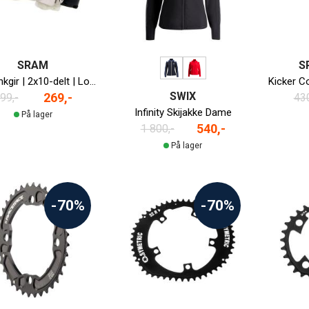
SRAM
S
X0 Krankgir | 2x10-delt | Low Clamp | Top Swing | Dual Pull
SWIX
269,-
99,-
430
Infinity Skijakke Dame
På lager
540,-
1 800,-
På lager
-70%
-70%