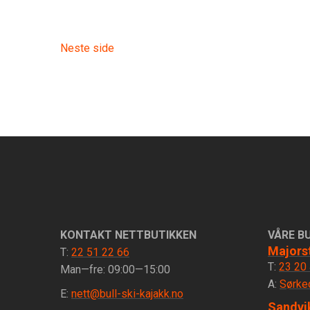
Neste side
KONTAKT NETTBUTIKKEN
VÅRE B
Majors
T:
22 51 22 66
T:
23 20
Man—fre: 09:00—15:00
A:
Sørke
E:
nett@bull-ski-kajakk.no
Sandvi