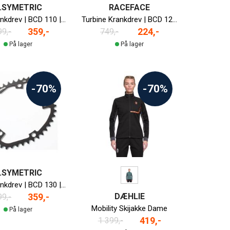
.SYMETRIC
RACEFACE
Ovalt Krankdrev | BCD 110 | 34T | 2x11-delt | Dura-Ace/Ultegra/105
Turbine Krankdrev | BCD 120 | 40T | 3x10-delt
359,-
224,-
99,-
749,-
På lager
På lager
-70%
-70%
.SYMETRIC
Ovalt Krankdrev | BCD 130 | 42T | 2x10/11-delt
DÆHLIE
359,-
99,-
Mobility Skijakke Dame
På lager
419,-
1 399,-