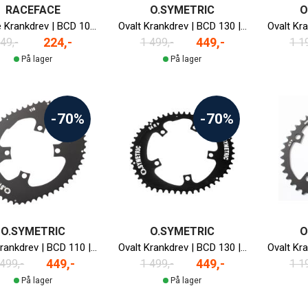
RACEFACE
O.SYMETRIC
O
Turbine Krankdrev | BCD 104 | 36T | 3x10-delt
Ovalt Krankdrev | BCD 130 | 52T | 2x10/11-delt
224,-
449,-
49,-
1 499,-
1 1
På lager
På lager
-70%
-70%
O.SYMETRIC
O.SYMETRIC
O
Ovalt Krankdrev | BCD 110 | 50T | 2x11-delt | Dura-Ace/Ultegra/105
Ovalt Krankdrev | BCD 130 | 54T | 2x10/11-delt
449,-
449,-
 499,-
1 499,-
1 1
På lager
På lager