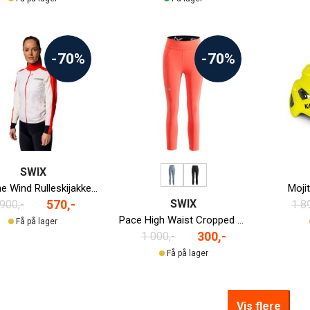
-70%
-70%
SWIX
Roadline Wind Rulleskijakke Dame
Moji
SWIX
570,-
 900,-
1 8
Pace High Waist Cropped Løpetights Dame
Få på lager
300,-
1 000,-
Få på lager
Vis flere