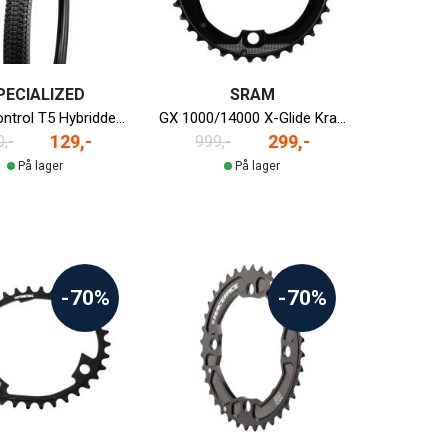
PECIALIZED
SRAM
Kicker Control T5 Hybriddekk | 27.5" x 2.1"
GX 1000/14000 X-Glide Krankdrev | BCD 104 | 36T
129,-
299,-
,-
999,-
På lager
På lager
-70%
-70%