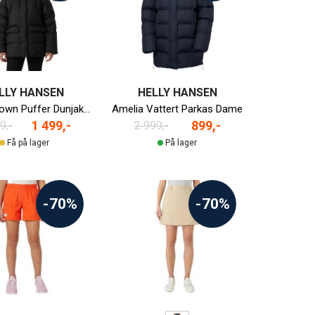
LLY HANSEN
HELLY HANSEN
Inspire Down Puffer Dunjakke Dame
Amelia Vattert Parkas Dame
1 499,-
899,-
9,-
2 999,-
Få på lager
På lager
-70%
-70%