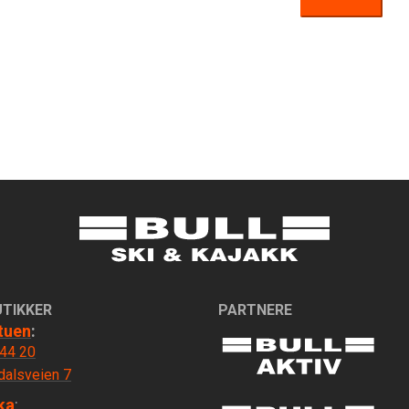
UTIKKER
PARTNERE
tuen
:
 44 20
dalsveien 7
ka
: