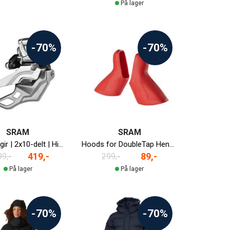
På lager
-70%
-70%
SRAM
SRAM
XX Krankgir | 2x10-delt | High Clamp | Bottom Pull
Hoods for DoubleTap Hendler 2012-2016
419,-
89,-
99,-
299,-
På lager
På lager
-70%
-70%