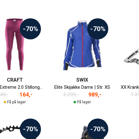
-70%
-70%
CRAFT
SWIX
Active Extreme 2.0 Stillongs Dame
Elite Skijakke Dame | Str. XS
164,-
989,-
49,-
3 299,-
1 3
Få på lager
På lager
-70%
-70%