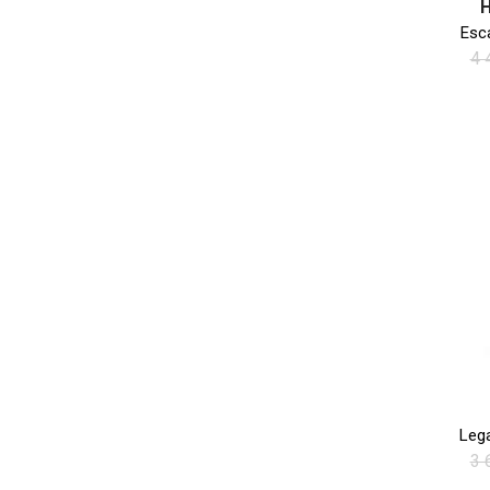
Esc
4 
Leg
3 