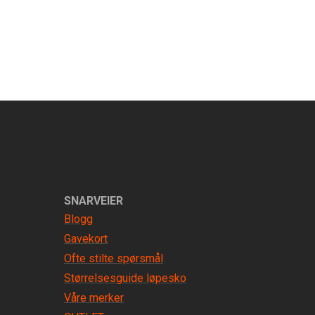
SNARVEIER
Blogg
Gavekort
Ofte stilte spørsmål
Størrelsesguide løpesko
Våre merker