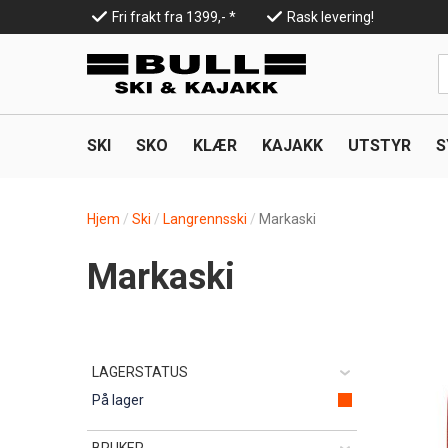
Hopp
Fri frakt fra 1399,- *
Rask levering!
til
Top
hovedinnhold
Line
SKI
SKO
KLÆR
KAJAKK
UTSTYR
S
Hjem
Ski
Langrennsski
Markaski
Markaski
LAGERSTATUS
På lager