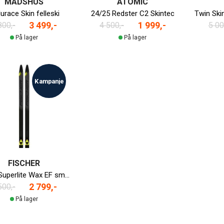
MADSHUS
ATOMIC
urace Skin felleski
24/25 Redster C2 Skintec
3 499,-
1 999,-
800,-
4 500,-
5 00
På lager
På lager
Kampanje
FISCHER
24/25 Superlite Wax EF smøreski
2 799,-
500,-
På lager