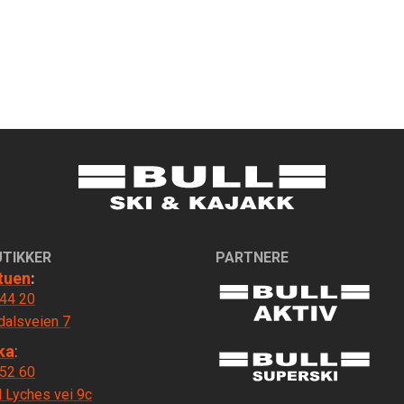
UTIKKER
PARTNERE
tuen
:
 44 20
dalsveien 7
ka
:
 52 60
 Lyches vei 9c