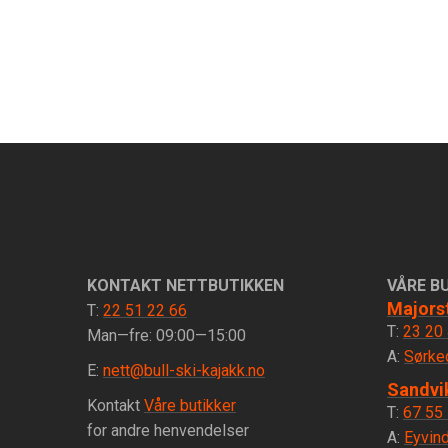
KONTAKT NETTBUTIKKEN
VÅRE B
Majors
T:
22 51 22 66
T:
23 20
Man—fre: 09:00—15:00
A:
Sørke
E:
nett@bull-ski-kajakk.no
Sandvi
Kontakt
Våre butikker
T:
67 55
for andre henvendelser
A:
Eyvind