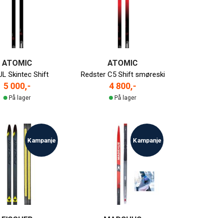
ATOMIC
ATOMIC
UL Skintec Shift
Redster C5 Shift smøreski
5 000,-
4 800,-
På lager
På lager
Kampanje
Kampanje