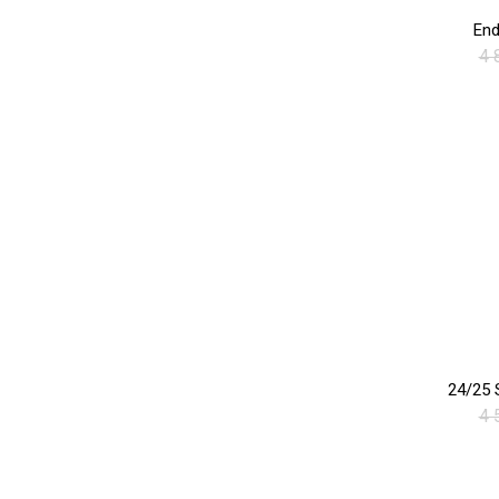
End
4 
4 