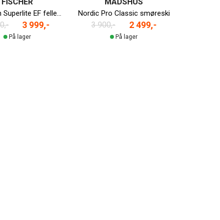
FISCHER
MADSHUS
Twin Skin Superlite EF felleski
Nordic Pro Classic smøreski
3 999,-
2 499,-
0,-
3 900,-
På lager
På lager