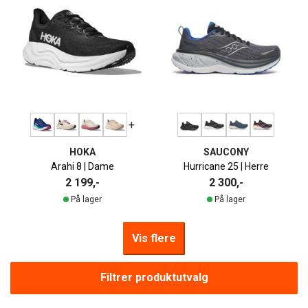
+
HOKA
SAUCONY
Arahi 8 | Dame
Hurricane 25 | Herre
2 199,-
2 300,-
På lager
På lager
Vis flere
Filtrer produktutvalg