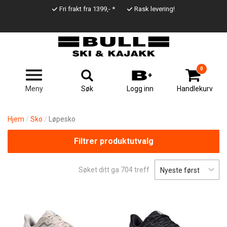
Hopp
Fri frakt fra 1399,- *
Rask levering!
til
Top
hovedinnhold
Line
0
Søk
Meny
Logg inn
Handlekurv
Hjem
Sko
Løpesko
Filtrer produktutvalg
Søket ditt ga
704
treff