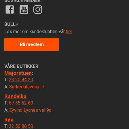
SOSIALE MEDIER
BULL+
Les mer om kundeklubben vår
her
Bli medlem
VÅRE BUTIKKER
Majorstuen
:
T:
23 20 44 20
A:
Sørkedalsveien 7
Sandvika
:
T:
67 55 52 60
A:
Eyvind Lyches vei 9c
Røa
:
T:
22 50 80 50