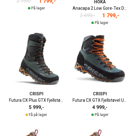
1 799,-
2 799,-
HOKA
Anacapa 2 Low Gore-Tex Dame
På lager
1 799,-
2 699,-
På lager
CRISPI
CRISPI
Futura CX Plus GTX Fjellstøvel Unisex
Futura CX GTX Fjellstøvel Unisex
5 999,-
4 999,-
Få på lager
På lager