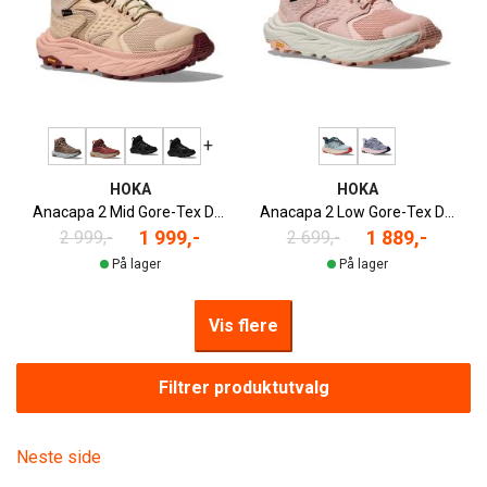
+
HOKA
HOKA
Anacapa 2 Mid Gore-Tex Dame
Anacapa 2 Low Gore-Tex Dame
1 999,-
1 889,-
2 999,-
2 699,-
På lager
På lager
Vis flere
Filtrer produktutvalg
Neste side