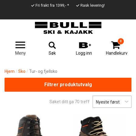
Hopp
Fri frakt fra 1399,- *
Rask levering!
til
Top
hovedinnhold
Line
0
Søk
Meny
Logg inn
Handlekurv
Hjem
Sko
Tur- og fjellsko
Filtrer produktutvalg
Søket ditt ga
70
treff