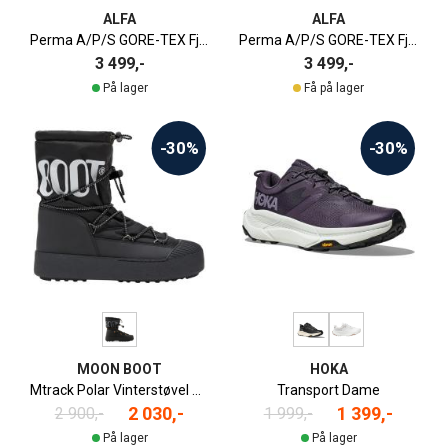
ALFA
ALFA
Perma A/P/S GORE-TEX Fjellstøvel Dame
Perma A/P/S GORE-TEX Fjellstøvel Herre
3 499,-
3 499,-
På lager
Få på lager
-30%
-30%
MOON BOOT
HOKA
Mtrack Polar Vinterstøvel Herre
Transport Dame
2 030,-
1 399,-
2 900,-
1 999,-
På lager
På lager