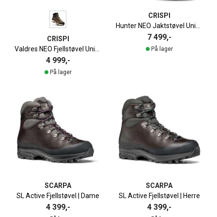
CRISPI
Hunter NEO Jaktstøvel Unisex
7 499,-
CRISPI
Valdres NEO Fjellstøvel Unisex
På lager
4 999,-
På lager
SCARPA
SCARPA
SL Active Fjellstøvel | Dame
SL Active Fjellstøvel | Herre
4 399,-
4 399,-