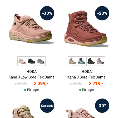
-30%
-20%
HOKA
HOKA
Kaha 3 Low Gore-Tex Dame
Kaha 3 Gore-Tex Dame
2 099,-
2 719,-
2 999,-
3 399,-
På lager
På lager
-30%
Kampanje