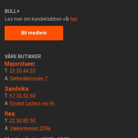
BULL+
Les mer om kundeklubben vår
her
Bli medlem
VÅRE BUTIKKER
Majorstuen
:
T:
23 20 44 20
A:
Sørkedalsveien 7
Sandvika
:
T:
67 55 52 60
A:
Eyvind Lyches vei 9c
Røa
:
T:
22 50 80 50
A:
Vækerøveien 209a