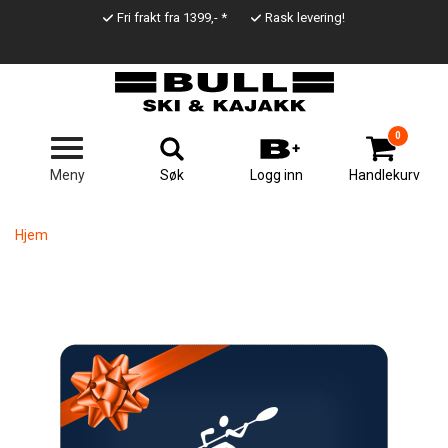
Hopp
Fri frakt fra 1399,- *
Rask levering!
til
Top
hovedinnhold
Line
0
Søk
Meny
Logg inn
Handlekurv
Hjem