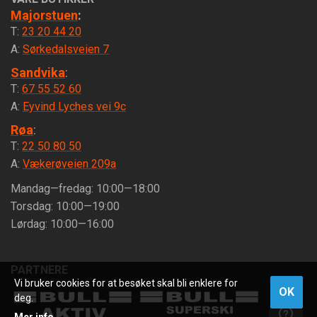
Majorstuen
:
T:
23 20 44 20
A:
Sørkedalsveien 7
Sandvika
:
T:
67 55 52 60
A:
Eyvind Lyches vei 9c
Røa
:
T:
22 50 80 50
A:
Vækerøveien 209a
Mandag—fredag: 10:00—18:00
Torsdag: 10:00—19:00
Lørdag: 10:00—16:00
PARTNERE
Vi bruker cookies for at besøket skal bli enklere for
OK
deg.