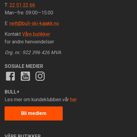
T:
22 51 22 66
Man—fre: 09:00—15:00
E:
nett@bull-ski-kajakk.no
Kontakt
Våre butikker
for andre henvendelser
Org. nr.: 922 396 426 MVA
SOSIALE MEDIER
BULL+
Les mer om kundeklubben vår
her
Bli medlem
VÅRE BUTIKKER