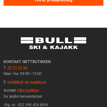
Filtrer produktutvalg
KONTAKT NETTBUTIKKEN
T:
22 51 22 66
Man—fre: 09:00—15:00
E:
nett@bull-ski-kajakk.no
Kontakt
Våre butikker
for andre henvendelser
Org. nr.: 922 396 426 MVA