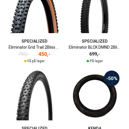
SPECIALIZED
SPECIALIZED
Eliminator Grid Trail 2Bliss Ready T7 Soil Searching Terrengdekk
Eliminator BLCK DMND 2Bliss Ready Terrengdekk | 27.5" x 2.3"
450,-
750,-
699,-
Få på lager
På lager
-50%
SPECIALIZED
KENDA