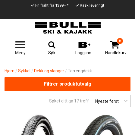
Hopp
Fri frakt fra 1399,- *
Rask levering!
til
Top
hovedinnhold
Line
0
Søk
Meny
Logg inn
Handlekurv
Hjem
Sykkel
Dekk og slanger
Terrengdekk
Filtrer produktutvalg
Søket ditt ga
17
treff