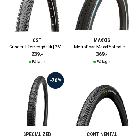
CST
MAXXIS
Grinder II Terrengdekk | 26" x 1.95"
MetroPass MaxxProtect e50 Hybriddekk | 27.5" x 2.0"
239,-
369,-
På lager
På lager
-70%
SPECIALIZED
CONTINENTAL