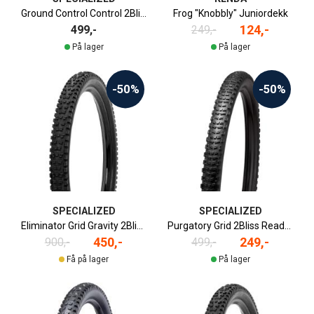
Ground Control Control 2Bliss Ready Terrengdekk | 27.5" x 2.3"
Frog "Knobbly" Juniordekk
124,-
499,-
249,-
På lager
På lager
-50%
-50%
SPECIALIZED
SPECIALIZED
Eliminator Grid Gravity 2Bliss Ready T7/T9 Terrengdekk
Purgatory Grid 2Bliss Ready T7 Terrengdekk
450,-
249,-
900,-
499,-
Få på lager
På lager