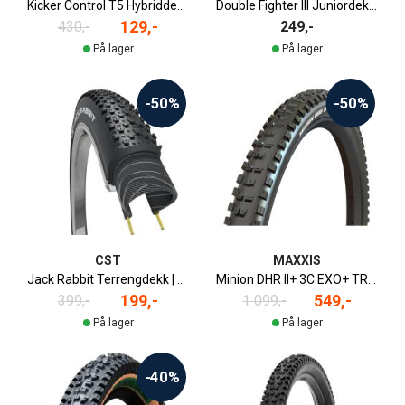
Kicker Control T5 Hybriddekk | 27.5" x 2.1"
Double Fighter III Juniordekk | 20" x 1.75"
129,-
430,-
249,-
På lager
På lager
-50%
-50%
CST
MAXXIS
Jack Rabbit Terrengdekk | 29" x 2.1"
Minion DHR II+ 3C EXO+ TR Terrengdekk | 27.5" x 2.8"
199,-
549,-
399,-
1 099,-
På lager
På lager
-40%