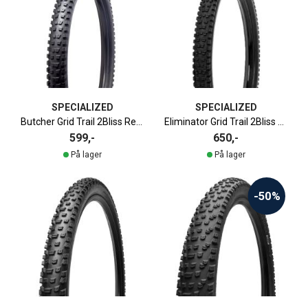
SPECIALIZED
SPECIALIZED
Butcher Grid Trail 2Bliss Ready T7 Terrengdekk - 27.5" x 2.3"
Eliminator Grid Trail 2Bliss Ready T7 Terrengdekk
599,-
650,-
På lager
På lager
-50%