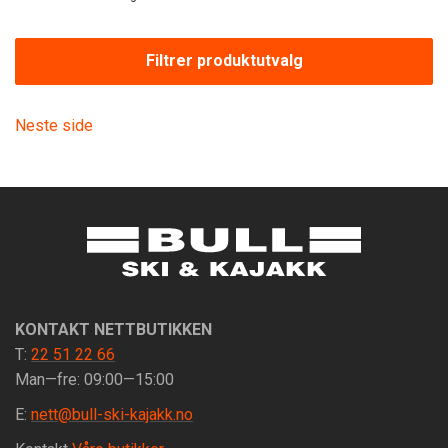
Filtrer produktutvalg
Neste side
KONTAKT NETTBUTIKKEN
T:
22 51 22 66
Man—fre: 09:00—15:00
E:
nett@bull-ski-kajakk.no