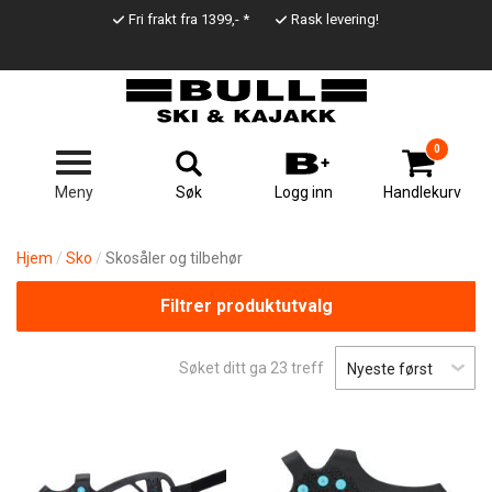
Hopp
Fri frakt fra 1399,- *
Rask levering!
til
Top
hovedinnhold
Line
0
Søk
Meny
Logg inn
Handlekurv
Hjem
Sko
Skosåler og tilbehør
Filtrer produktutvalg
Søket ditt ga
23
treff