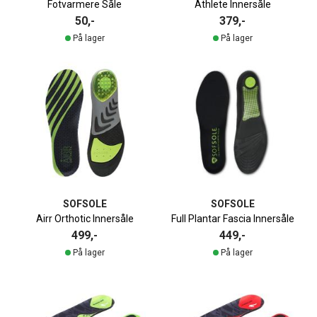
Fotvarmere Såle
Athlete Innersåle
50,-
379,-
På lager
På lager
SOFSOLE
SOFSOLE
Airr Orthotic Innersåle
Full Plantar Fascia Innersåle
499,-
449,-
På lager
På lager