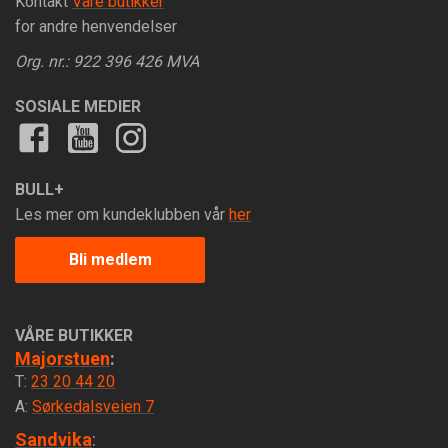
Kontakt
Våre butikker
for andre henvendelser
Org. nr.: 922 396 426 MVA
SOSIALE MEDIER
BULL+
Les mer om kundeklubben vår
her
Bli medlem
VÅRE BUTIKKER
Majorstuen
:
T:
23 20 44 20
A:
Sørkedalsveien 7
Sandvika
: