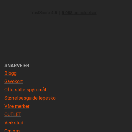
SNARVEIER
Blogg
Gavekort
Ofte stilte spørsmål
Størrelsesguide løpesko
Våre merker
OUTLET
Verksted
Om oss