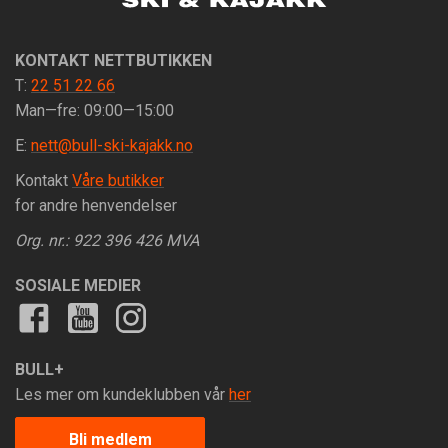
KONTAKT NETTBUTIKKEN
T:
22 51 22 66
Man—fre: 09:00—15:00
E:
nett@bull-ski-kajakk.no
Kontakt
Våre butikker
for andre henvendelser
Org. nr.: 922 396 426 MVA
SOSIALE MEDIER
BULL+
Les mer om kundeklubben vår
her
Bli medlem