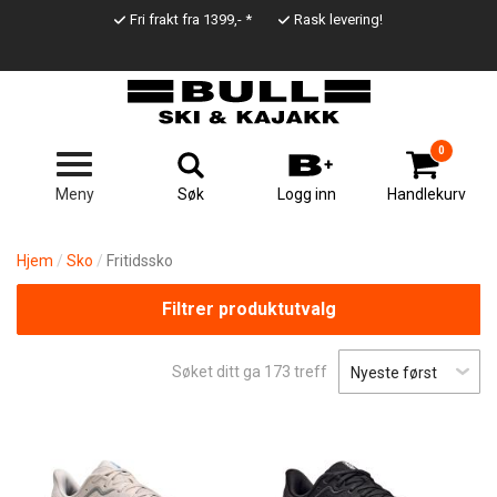
Hopp
Fri frakt fra 1399,- *
Rask levering!
til
Top
hovedinnhold
Line
0
Søk
Meny
Logg inn
Handlekurv
Hjem
Sko
Fritidssko
Filtrer produktutvalg
Søket ditt ga
173
treff