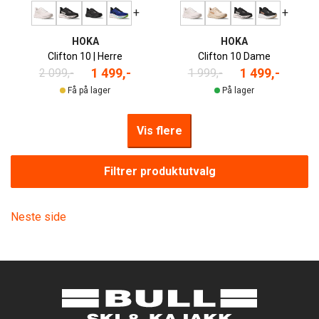
+
+
HOKA
HOKA
Clifton 10 | Herre
Clifton 10 Dame
1 499,-
1 499,-
2 099,-
1 999,-
Få på lager
På lager
Vis flere
Filtrer produktutvalg
Neste side