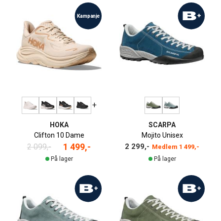
Kampanje
+
HOKA
SCARPA
Clifton 10 Dame
Mojito Unisex
1 499,-
2 099,-
2 299,-
Medlem
1 499,-
På lager
På lager