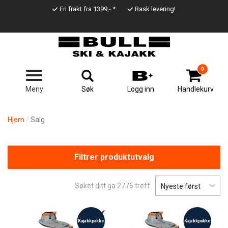
Hopp
Fri frakt fra 1399,- *
Rask levering!
til
Top
hovedinnhold
Line
0
Søk
Meny
Logg inn
Handlekurv
Hjem
Salg
Filtrer produktutvalg
Søket ditt ga
2776
treff
Kajakkpakke
Kajakkpakke