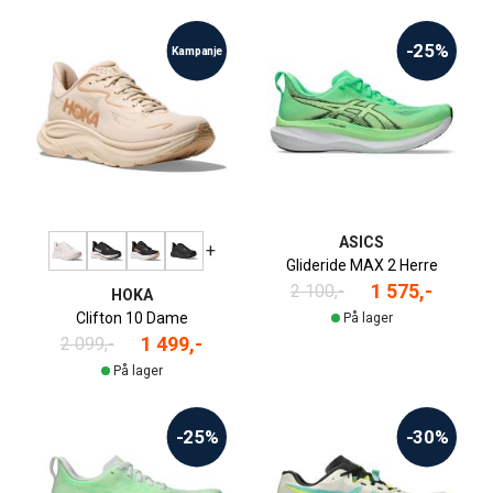
-25%
Kampanje
ASICS
+
Glideride MAX 2 Herre
1 575,-
2 100,-
HOKA
Clifton 10 Dame
På lager
1 499,-
2 099,-
På lager
-25%
-30%