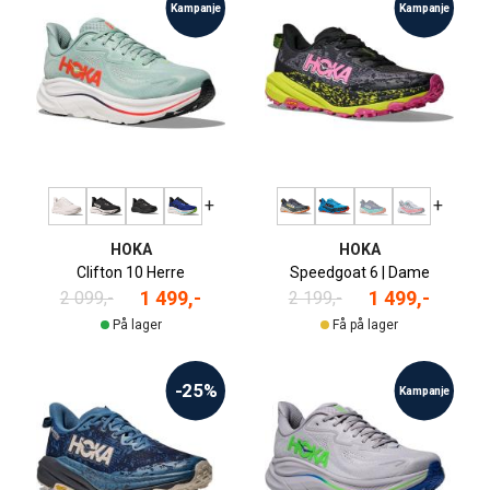
Kampanje
Kampanje
+
+
HOKA
HOKA
Clifton 10 Herre
Speedgoat 6 | Dame
1 499,-
1 499,-
2 099,-
2 199,-
På lager
Få på lager
-25%
Kampanje