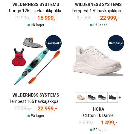
WILDERNESS SYSTEMS
WILDERNESS SYSTEMS
Pungo 125 fiskekajakkpakke
Tempest 170 havkajakkpakke
16 999,-
22 999,-
19 996,-
27 596,-
På lager
På lager
Kampanje
Kajakkpakke
WILDERNESS SYSTEMS
+
Tempest 165 havkajakkpakke
22 999,-
27 596,-
HOKA
Clifton 10 Dame
På lager
1 499,-
2 099,-
På lager