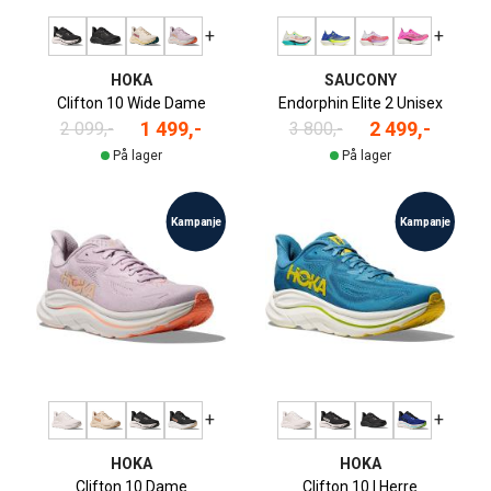
+
+
HOKA
SAUCONY
Clifton 10 Wide Dame
Endorphin Elite 2 Unisex
1 499,-
2 499,-
2 099,-
3 800,-
På lager
På lager
Kampanje
Kampanje
+
+
HOKA
HOKA
Clifton 10 Dame
Clifton 10 | Herre