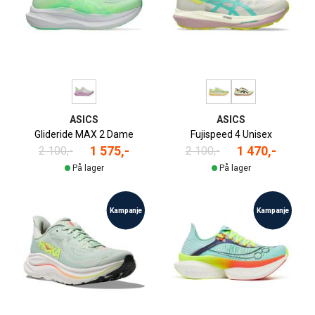
ASICS
ASICS
Glideride MAX 2 Dame
Fujispeed 4 Unisex
1 575,-
1 470,-
2 100,-
2 100,-
På lager
På lager
Kampanje
Kampanje