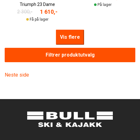
Triumph 23 Dame
På lager
1 610,-
2 300,-
Få på lager
Vis flere
Filtrer produktutvalg
Neste side