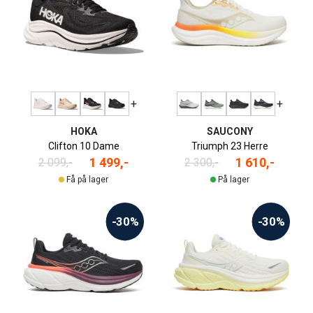
+
+
HOKA
SAUCONY
Clifton 10 Dame
Triumph 23 Herre
1 499,-
1 610,-
2 099,-
2 300,-
Få på lager
På lager
-30%
-30%