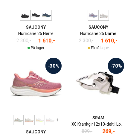
SAUCONY
SAUCONY
Hurricane 25 Herre
Hurricane 25 Dame
1 610,-
1 610,-
2 300,-
2 300,-
På lager
Få på lager
-30%
-70%
SRAM
+
X0 Krankgir | 2x10-delt | Low Clamp | Top Swing | Dual Pull
269,-
899,-
SAUCONY