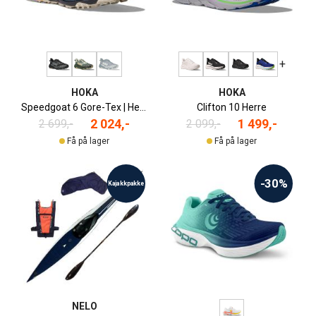
+
HOKA
HOKA
Speedgoat 6 Gore-Tex | Herre
Clifton 10 Herre
2 024,-
1 499,-
2 699,-
2 099,-
Få på lager
Få på lager
-30%
Kajakkpakke
NELO