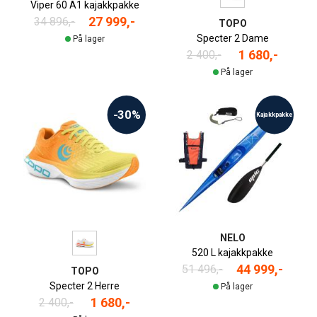
Viper 60 A1 kajakkpakke
27 999,-
34 896,-
TOPO
Specter 2 Dame
På lager
1 680,-
2 400,-
På lager
-30%
Kajakkpakke
NELO
520 L kajakkpakke
44 999,-
51 496,-
TOPO
Specter 2 Herre
På lager
1 680,-
2 400,-