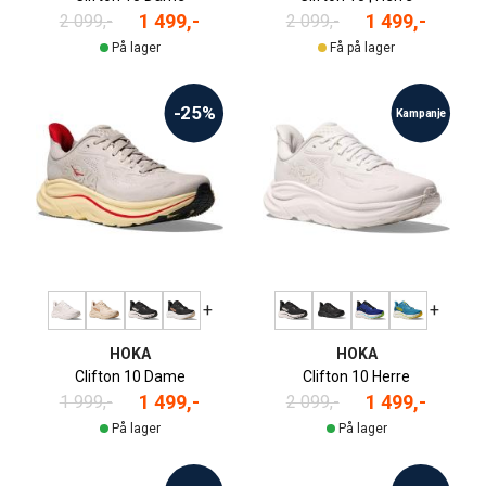
1 499,-
1 499,-
2 099,-
2 099,-
På lager
Få på lager
-25%
Kampanje
+
+
HOKA
HOKA
Clifton 10 Dame
Clifton 10 Herre
1 499,-
1 499,-
1 999,-
2 099,-
På lager
På lager