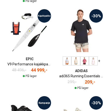
På lager
-30%
Kajakkpakke
EPIC
+
V9 Performance kajakkpakke
44 999,-
48 496,-
ADIDAS
adi365 Running Essentials Kortermet Løpetrøye Dame
På lager
209,-
299,-
På lager
-30%
Kampanje