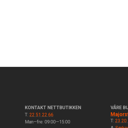
KONTAKT NETTBUTIKKEN
VÅRE B
Majors
T:
22 51 22 66
T:
23 20
Man—fre: 09:00—15:00
A:
Sørke