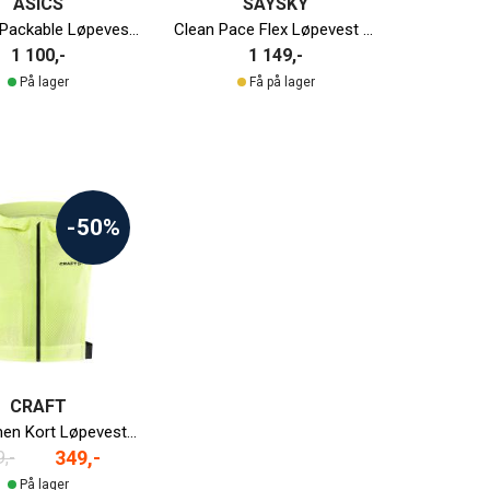
ASICS
SAYSKY
Metarun Packable Løpevest Dame
Clean Pace Flex Løpevest Unisex
1 100,-
1 149,-
På lager
Få på lager
-50%
CRAFT
ADV Lumen Kort Løpevest Unisex
349,-
,-
På lager