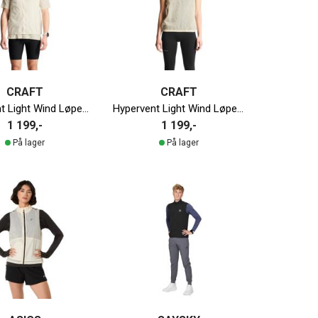
CRAFT
CRAFT
Hypervent Light Wind Løpevest Herre
Hypervent Light Wind Løpevest Dame
1 199,-
1 199,-
På lager
På lager