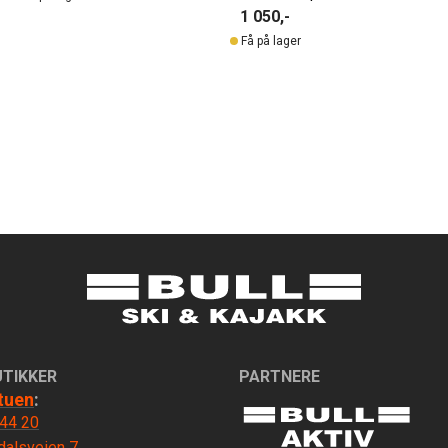
1 050,-
Få på lager
UTIKKER
PARTNERE
tuen
:
 44 20
dalsveien 7