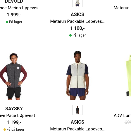
DEVOLD
Endurance Merino Løpevest Herre
ASICS
1 999,-
Metarun Packable Løpevest Herre
På lager
1 100,-
På lager
SAYSKY
Reflective Pace Løpevest Herre
ASICS
1 199,-
699
Metarun Packable Løpevest Herre
Få på lager