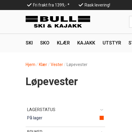
Hopp
Fri frakt fra 1399,- *
Rask levering!
til
Top
hovedinnhold
Line
SKI
SKO
KLÆR
KAJAKK
UTSTYR
S
Hjem
Klær
Vester
Løpevester
Løpevester
LAGERSTATUS
På lager