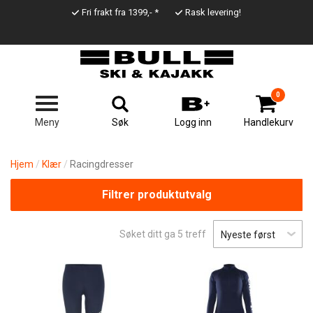
Hopp
Fri frakt fra 1399,- *
Rask levering!
til
Top
hovedinnhold
Line
0
Søk
Meny
Logg inn
Handlekurv
Hjem
Klær
Racingdresser
Filtrer produktutvalg
Søket ditt ga
5
treff