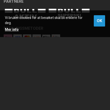
PARTNERE
Vi bruker cookies for at besøket skal bli enklere for
OK
deg.
BETALINGSMETODER
Mer info
SNARVEIER
Blogg