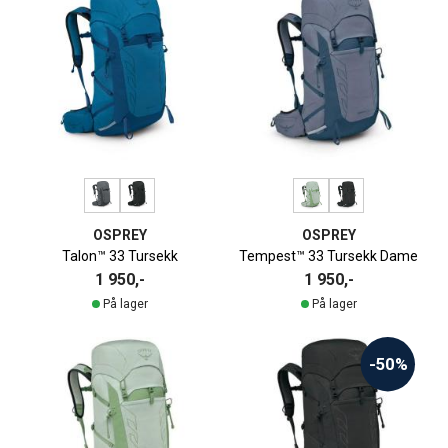
OSPREY
OSPREY
Talon™ 33 Tursekk
Tempest™ 33 Tursekk Dame
1 950,-
1 950,-
På lager
På lager
-50%