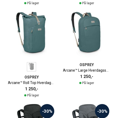
På lager
På lager
OSPREY
Arcane™ Large Hverdagssekk | 20L
1 250,-
OSPREY
Arcane™ Roll Top Hverdagssekk | 24L
På lager
1 250,-
På lager
-30%
-30%