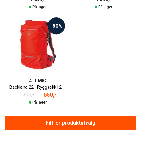
På lager
På lager
-50%
ATOMIC
Backland 22+ Ryggsekk | 20L+
650,-
1 300,-
På lager
Filtrer produktutvalg