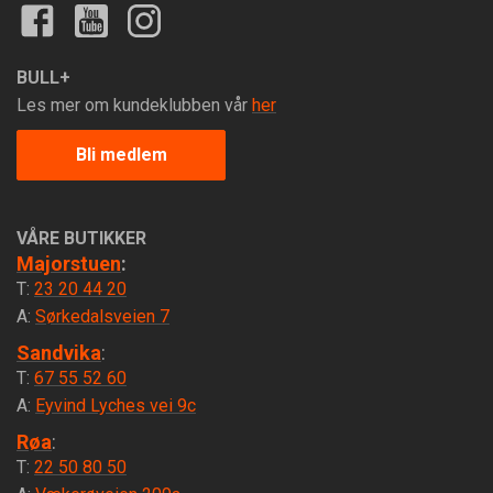
BULL+
Les mer om kundeklubben vår
her
Bli medlem
VÅRE BUTIKKER
Majorstuen
:
T:
23 20 44 20
A:
Sørkedalsveien 7
Sandvika
:
T:
67 55 52 60
A:
Eyvind Lyches vei 9c
Røa
:
T:
22 50 80 50