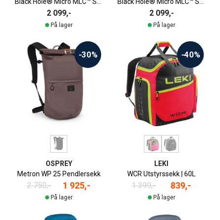
Black Hole® Micro MLC™ Sekk | 22 Liter
Black Hole® Micro MLC™ Sekk | 22 Liter
2 099,-
2 099,-
På lager
På lager
-30%
-40%
OSPREY
LEKI
Metron WP 25 Pendlersekk
WCR Utstyrssekk | 60L
1 925,-
839,-
2 750,-
1 399,-
På lager
På lager