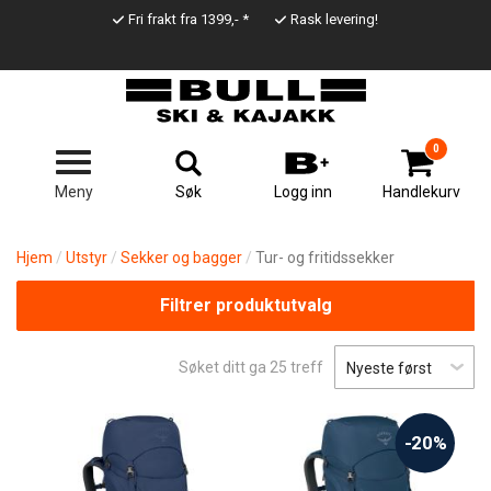
Hopp
Fri frakt fra 1399,- *
Rask levering!
til
Top
hovedinnhold
Line
0
Søk
Meny
Logg inn
Handlekurv
Hjem
Utstyr
Sekker og bagger
Tur- og fritidssekker
Filtrer produktutvalg
Søket ditt ga
25
treff
-20%