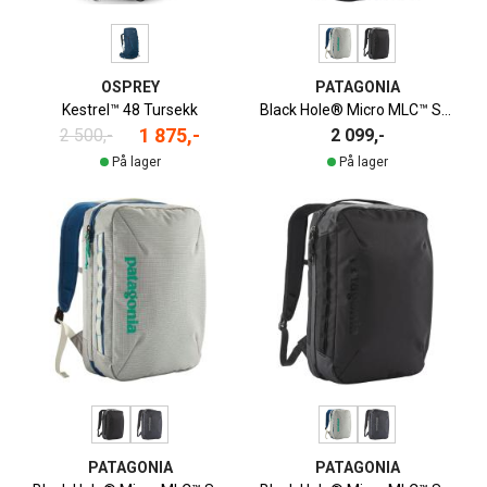
OSPREY
PATAGONIA
Kestrel™ 48 Tursekk
Black Hole® Micro MLC™ Sekk | 22 Liter
1 875,-
2 500,-
2 099,-
På lager
På lager
PATAGONIA
PATAGONIA