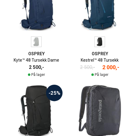
OSPREY
OSPREY
Kyte™ 48 Tursekk Dame
Kestrel™ 48 Tursekk
2 000,-
2 500,-
2 500,-
På lager
På lager
-25%