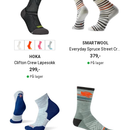
SMARTWOOL
Everyday Spruce Street Crew Fritidssokk
379,-
HOKA
Clifton Crew Løpesokk
På lager
299,-
På lager