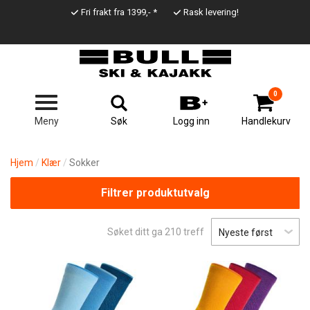
Hopp
Fri frakt fra 1399,- *
Rask levering!
til
Top
hovedinnhold
Line
0
Søk
Meny
Logg inn
Handlekurv
Hjem
Klær
Sokker
Filtrer produktutvalg
Søket ditt ga
210
treff