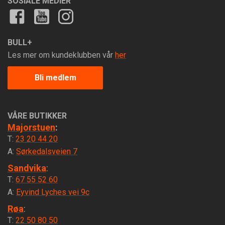
SOSIALE MEDIER
BULL+
Les mer om kundeklubben vår
her
Bli medlem
VÅRE BUTIKKER
Majorstuen
:
T:
23 20 44 20
A:
Sørkedalsveien 7
Sandvika
:
T:
67 55 52 60
A:
Eyvind Lyches vei 9c
Røa
:
T:
22 50 80 50