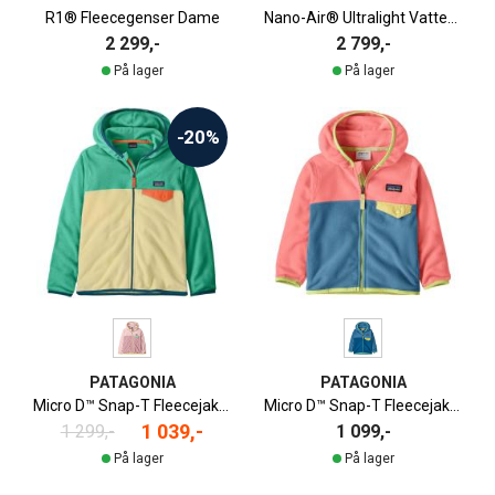
R1® Fleecegenser Dame
Nano-Air® Ultralight Vattert Genser
2 299,-
2 799,-
På lager
På lager
-20%
PATAGONIA
PATAGONIA
Micro D™ Snap-T Fleecejakke Junior
Micro D™ Snap-T Fleecejakke Barn
1 039,-
1 299,-
1 099,-
På lager
På lager