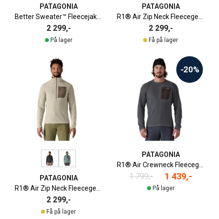
PATAGONIA
PATAGONIA
Better Sweater™ Fleecejakke Herre
R1® Air Zip Neck Fleecegenser Herre
2 299,-
2 299,-
På lager
Få på lager
-20%
PATAGONIA
R1® Air Crewneck Fleecegenser Herre
1 439,-
1 799,-
PATAGONIA
R1® Air Zip Neck Fleecegenser Herre
På lager
2 299,-
Få på lager