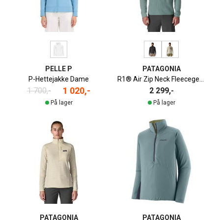
PELLE P
PATAGONIA
P-Hettejakke Dame
R1® Air Zip Neck Fleecegenser Herre
1 020,-
1 700,-
2 299,-
På lager
På lager
PATAGONIA
PATAGONIA