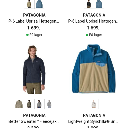
PATAGONIA
PATAGONIA
P-6 Label Uprisal Hettegenser Herre
P-6 Label Uprisal Hettegenser Herre
1 699,-
1 699,-
På lager
På lager
PATAGONIA
PATAGONIA
Better Sweater™ Fleecejakke Herre
Lightweight Synchilla® Snap-T Fleecegenser Herre