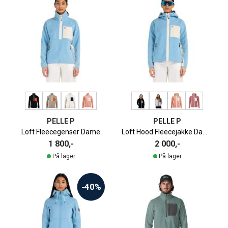
PELLE P
PELLE P
Loft Fleecegenser Dame
Loft Hood Fleecejakke Dame
1 800,-
2 000,-
På lager
På lager
-40%