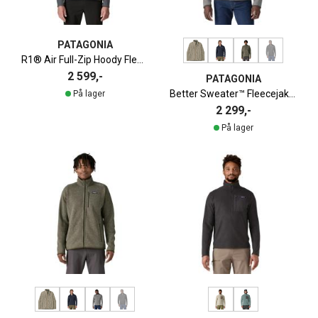
PATAGONIA
R1® Air Full-Zip Hoody Fleecejakke Herre
2 599,-
PATAGONIA
Better Sweater™ Fleecejakke Herre
På lager
2 299,-
På lager