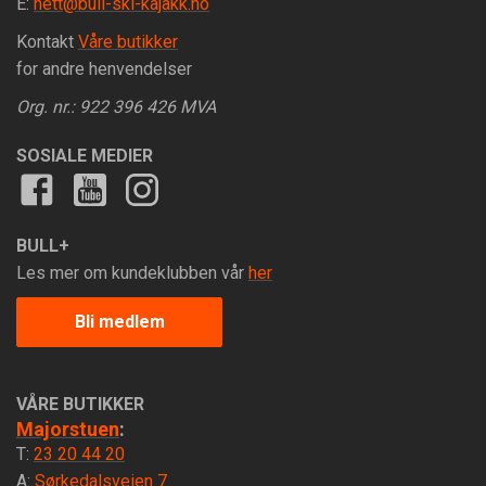
E:
nett@bull-ski-kajakk.no
Kontakt
Våre butikker
for andre henvendelser
Org. nr.: 922 396 426 MVA
SOSIALE MEDIER
BULL+
Les mer om kundeklubben vår
her
Bli medlem
VÅRE BUTIKKER
Majorstuen
:
T:
23 20 44 20
A:
Sørkedalsveien 7