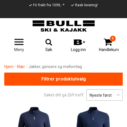
Hopp
Fri frakt fra 1399,- *
Rask levering!
til
Top
hovedinnhold
Line
0
Søk
Meny
Logg inn
Handlekurv
Hjem
Klær
Jakker, gensere og mellomlag
Filtrer produktutvalg
Søket ditt ga
269
treff