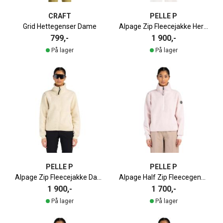
CRAFT
PELLE P
Grid Hettegenser Dame
Alpage Zip Fleecejakke Herre
799,-
1 900,-
På lager
På lager
PELLE P
PELLE P
Alpage Zip Fleecejakke Dame
Alpage Half Zip Fleecegenser Dame
1 900,-
1 700,-
På lager
På lager