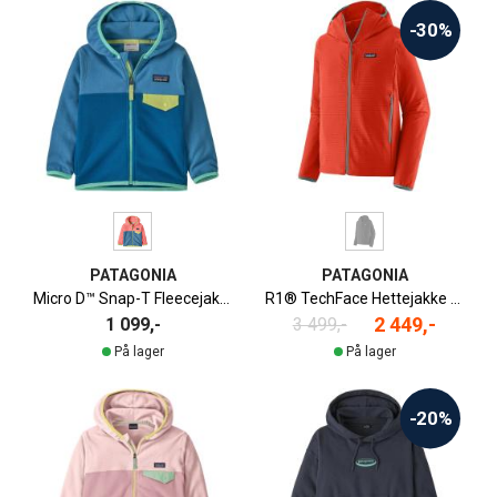
-30%
PATAGONIA
PATAGONIA
Micro D™ Snap-T Fleecejakke Barn
R1® TechFace Hettejakke Herre
2 449,-
1 099,-
3 499,-
På lager
På lager
-20%