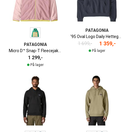
PATAGONIA
'95 Oval Logo Daily Hettegenser Dame
1 359,-
1 699,-
PATAGONIA
Micro D™ Snap-T Fleecejakke Junior
På lager
1 299,-
På lager