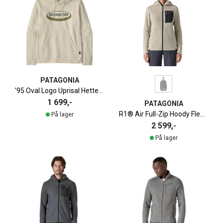
PATAGONIA
'95 Oval Logo Uprisal Hettegenser Herre
1 699,-
PATAGONIA
R1® Air Full-Zip Hoody Fleecejakke Dame
På lager
2 599,-
På lager