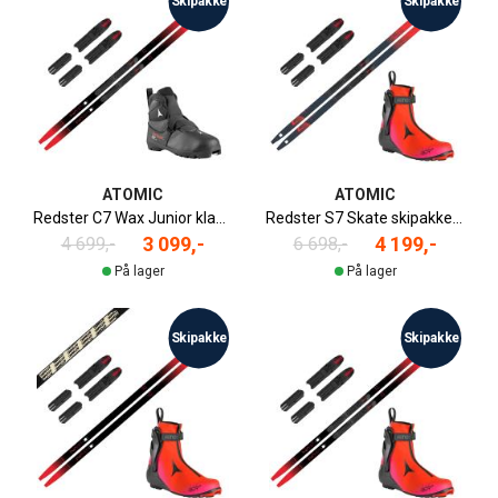
Skipakke
Skipakke
ATOMIC
ATOMIC
Redster C7 Wax Junior klassiskpakke
Redster S7 Skate skipakke til junior
3 099,-
4 199,-
4 699,-
6 698,-
På lager
På lager
Skipakke
Skipakke