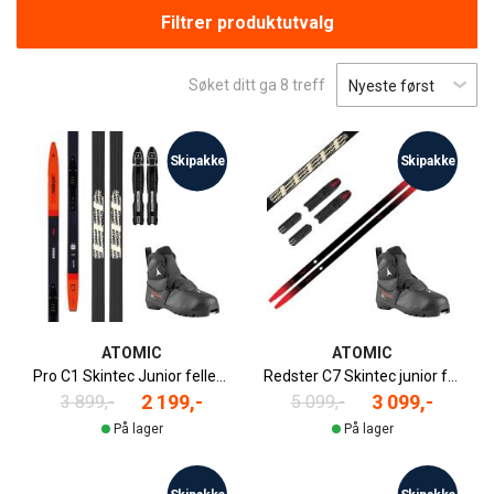
Filtrer produktutvalg
Søket ditt ga
8
treff
Skipakke
Skipakke
ATOMIC
ATOMIC
Pro C1 Skintec Junior felleskipakke
Redster C7 Skintec junior felleskipakke
2 199,-
3 099,-
3 899,-
5 099,-
På lager
På lager