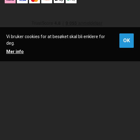
Vi bruker cookies for at besøket skal bli enklere for
OK
deg.
Mer info
SNARVEIER
Blogg
Gavekort
Ofte stilte spørsmål
Størrelsesguide løpesko
Våre merker
OUTLET
Verksted