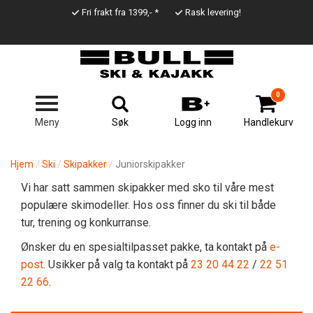
Hopp
Fri frakt fra 1399,- *
Rask levering!
til
Top
hovedinnhold
Line
0
Søk
Meny
Logg inn
Handlekurv
Hjem
Ski
Skipakker
Juniorskipakker
Vi har satt sammen skipakker med sko til våre mest
populære skimodeller. Hos oss finner du ski til både
tur, trening og konkurranse.
Ønsker du en spesialtilpasset pakke, ta kontakt på
e-
post
. Usikker på valg ta kontakt på
23 20 44 22
/
22 51
22 66
.