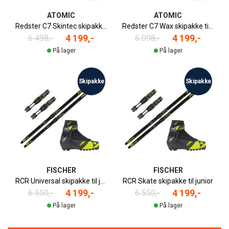
ATOMIC
ATOMIC
Redster C7 Skintec skipakke til junior
Redster C7 Wax skipakke til junior
4 199,-
4 199,-
6 498,-
6 098,-
På lager
På lager
Skipakke
Skipakke
FISCHER
FISCHER
RCR Universal skipakke til junior
RCR Skate skipakke til junior
4 199,-
4 199,-
6 550,-
6 550,-
På lager
På lager