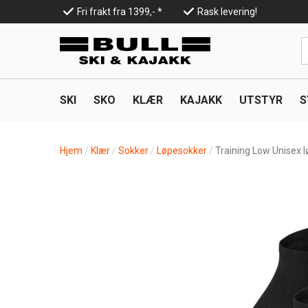
Hopp
Fri frakt fra 1399,- *
Rask levering!
til
Top
hovedinnhold
Line
SKI
SKO
KLÆR
KAJAKK
UTSTYR
S
Hjem
Klær
Sokker
Løpesokker
Training Low Unisex 