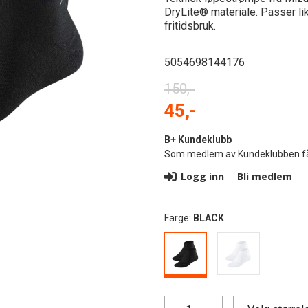
DryLite® materiale. Passer lik
fritidsbruk.
5054698144176
150,-
45,-
B+ Kundeklubb
Som medlem av Kundeklubben får d
Logg inn
Bli medlem
Farge:
BLACK