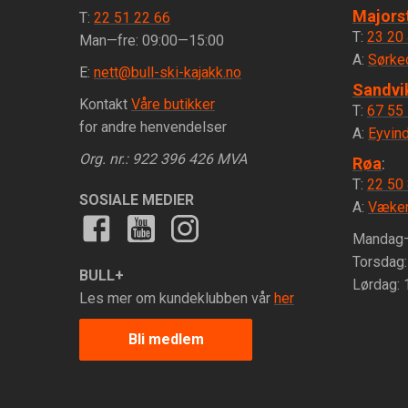
Majors
T:
22 51 22 66
T:
23 20
Man—fre: 09:00—15:00
A:
Sørke
E:
nett@bull-ski-kajakk.no
Sandvi
Kontakt
Våre butikker
T:
67 55
for andre henvendelser
A:
Eyvind
Org. nr.: 922 396 426 MVA
Røa
:
T:
22 50
SOSIALE MEDIER
A:
Væker
Mandag—
Torsdag
BULL+
Lørdag:
Les mer om kundeklubben vår
her
Bli medlem