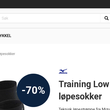
YKKEL
løpesokker
Training Low
-70%
løpesokker
Teknisk løpestrømpe fra Mizun