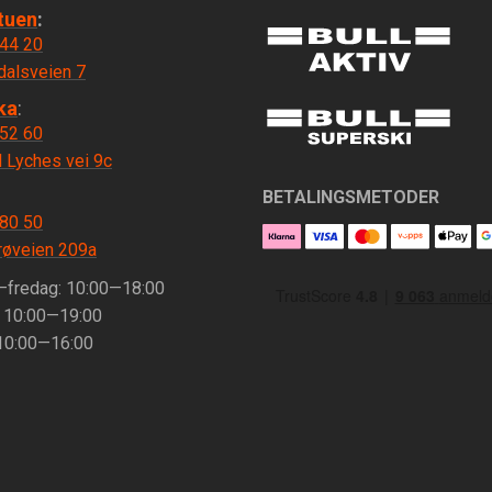
tuen
:
 44 20
dalsveien 7
ka
:
 52 60
 Lyches vei 9c
BETALINGSMETODER
 80 50
øveien 209a
fredag: 10:00—18:00
: 10:00—19:00
 10:00—16:00