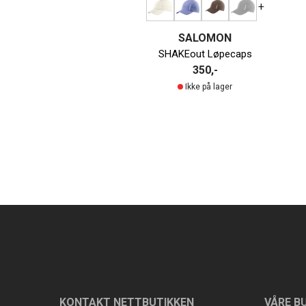
+
SALOMON
SHAKEout Løpecaps
350,-
Ikke på lager
KONTAKT NETTBUTIKKEN
VÅRE B