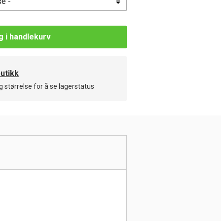
 i handlekurv
butikk
g størrelse for å se lagerstatus