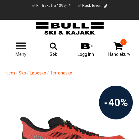
Hopp
Fri frakt fra 1399,- *
Rask levering!
til
Top
hovedinnhold
Line
0
Søk
Meny
Logg inn
Handlekurv
Hjem
Sko
Løpesko
Terrengsko
-40%