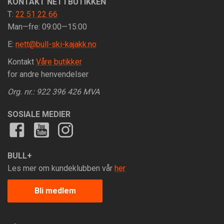
KONTAKT NETTBUTIKKEN
T:
22 51 22 66
Man—fre: 09:00—15:00
E:
nett@bull-ski-kajakk.no
Kontakt
Våre butikker
for andre henvendelser
Org. nr.: 922 396 426 MVA
SOSIALE MEDIER
BULL+
Les mer om kundeklubben vår
her
Bli medlem