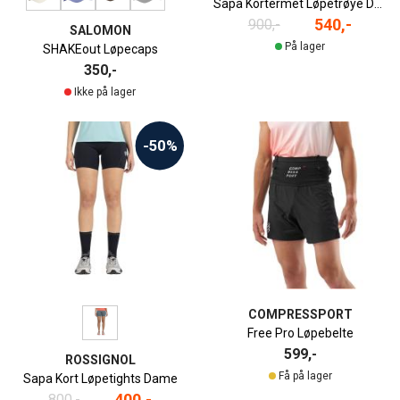
Sapa Kortermet Løpetrøye Dame
540,-
900,-
SALOMON
På lager
SHAKEout Løpecaps
350,-
Ikke på lager
-50%
COMPRESSPORT
Free Pro Løpebelte
599,-
ROSSIGNOL
Få på lager
Sapa Kort Løpetights Dame
400,-
800,-