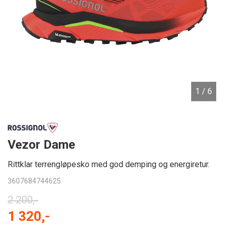
1
/ 6
Vezor Dame
Rittklar terrengløpesko med god demping og energiretur.
3607684744625
2 200,-
1 320,-