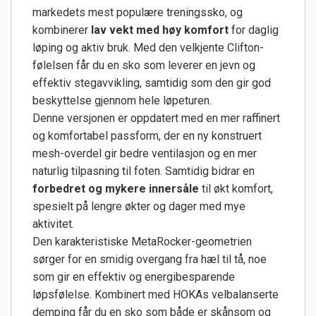
markedets mest populære treningssko, og
kombinerer
lav vekt med høy komfort
for daglig
løping og aktiv bruk. Med den velkjente Clifton-
følelsen får du en sko som leverer en jevn og
effektiv stegavvikling, samtidig som den gir god
beskyttelse gjennom hele løpeturen.
Denne versjonen er oppdatert med en mer raffinert
og komfortabel passform, der en ny konstruert
mesh-overdel gir bedre ventilasjon og en mer
naturlig tilpasning til foten. Samtidig bidrar en
forbedret og mykere innersåle
til økt komfort,
spesielt på lengre økter og dager med mye
aktivitet.
Den karakteristiske MetaRocker-geometrien
sørger for en smidig overgang fra hæl til tå, noe
som gir en effektiv og energibesparende
løpsfølelse. Kombinert med HOKAs velbalanserte
demping får du en sko som både er skånsom og