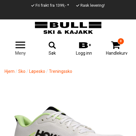
Hopp
Fri frakt fra 1399,- *
Rask levering!
til
Top
hovedinnhold
Line
0
Søk
Meny
Logg inn
Handlekurv
Hjem
Sko
Løpesko
Treningssko