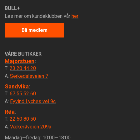
BULL+
Les mer om kundeklubben vår
her
Bli medlem
VÅRE BUTIKKER
Majorstuen
:
T:
23 20 44 20
A:
Sørkedalsveien 7
Sandvika
:
T:
67 55 52 60
A:
Eyvind Lyches vei 9c
Røa
:
T:
22 50 80 50
A:
Vækerøveien 209a
Mandag—fredag: 10:00—18:00