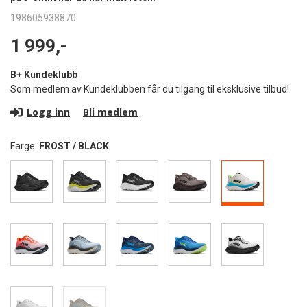
198605938870
1 999,-
B+ Kundeklubb
Som medlem av Kundeklubben får du tilgang til eksklusive tilbud!
Logg inn
Bli medlem
Farge:
FROST / BLACK