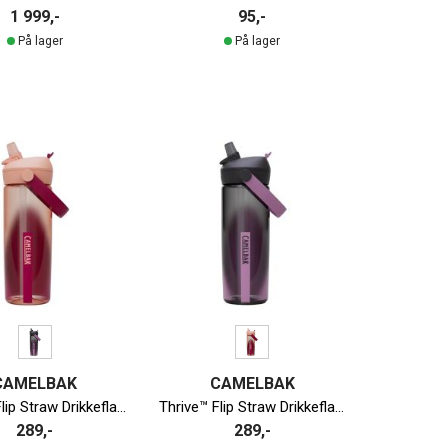
1 999,-
95,-
På lager
På lager
CAMELBAK
CAMELBAK
Thrive™ Flip Straw Drikkeflaske | 600ml
Thrive™ Flip Straw Drikkeflaske | 600ml
289,-
289,-