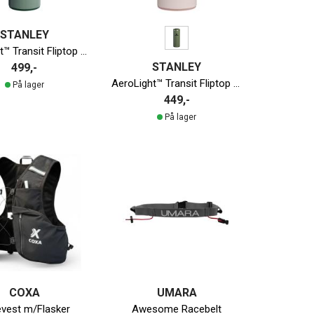
STANLEY
AeroLight™ Transit Fliptop Termokopp | 470ml
STANLEY
499,-
AeroLight™ Transit Fliptop Termokopp | 350ml
På lager
449,-
På lager
COXA
UMARA
vest m/Flasker
Awesome Racebelt