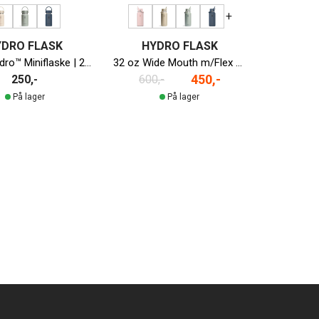
+
YDRO FLASK
HYDRO FLASK
Micro Hydro™ Miniflaske | 200ml
32 oz Wide Mouth m/Flex Straw Cap
450,-
250,-
600,-
På lager
På lager