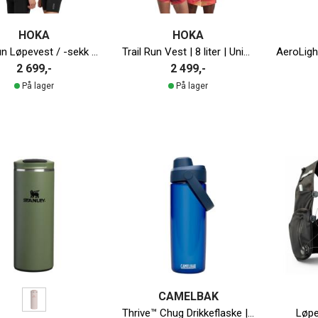
HOKA
HOKA
Trail Run Løpevest / -sekk | 10 liter | Unisex
Trail Run Vest | 8 liter | Unisex
2 699,-
2 499,-
På lager
På lager
CAMELBAK
Thrive™ Chug Drikkeflaske | 600ml
Løpe