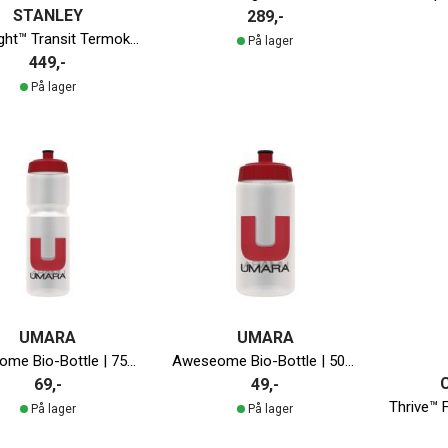
STANLEY
289,-
AeroLight™ Transit Termokopp | 350ml
På lager
449,-
På lager
UMARA
UMARA
Aweseome Bio-Bottle | 750ml
Aweseome Bio-Bottle | 500ml
69,-
49,-
På lager
På lager