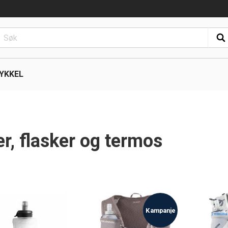
YKKEL
s
er, flasker og termos
Kampanje