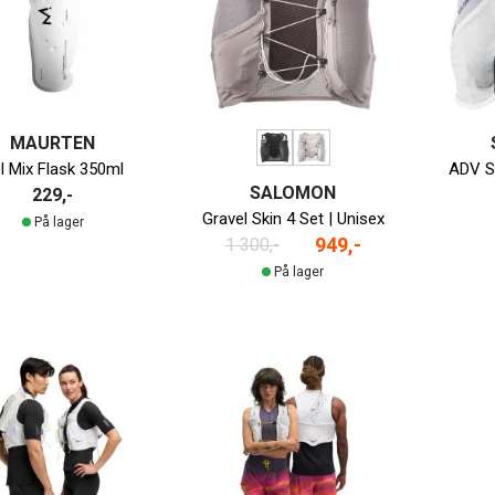
MAURTEN
l Mix Flask 350ml
ADV Sk
SALOMON
229,-
Gravel Skin 4 Set | Unisex
På lager
949,-
1 300,-
På lager