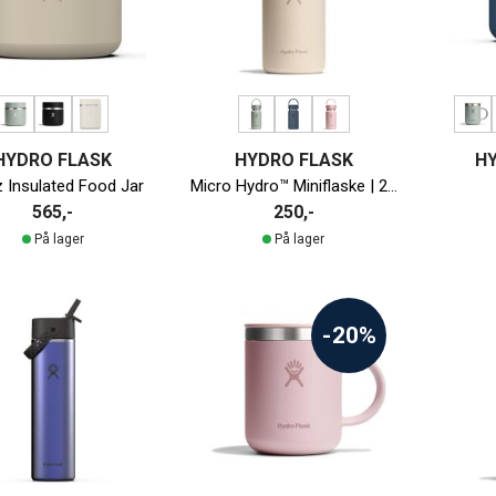
HYDRO FLASK
HYDRO FLASK
H
 Insulated Food Jar
Micro Hydro™ Miniflaske | 200ml
565,-
250,-
På lager
På lager
-20%