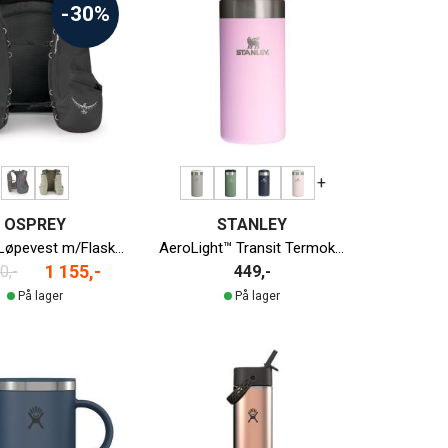
-30%
+
OSPREY
STANLEY
Duro™ 6 Løpevest m/Flasker Herre
AeroLight™ Transit Termokopp | 350ml
1 155,-
0,-
449,-
På lager
På lager