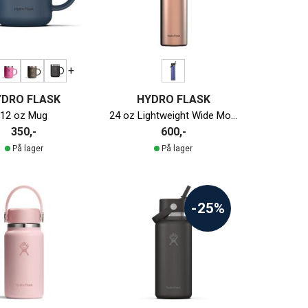
+
YDRO FLASK
HYDRO FLASK
12 oz Mug
24 oz Lightweight Wide Mouth m/Flex Straw Cap
350,-
600,-
På lager
På lager
-25%