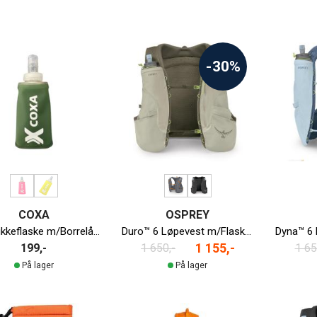
-30%
COXA
OSPREY
Myk Drikkeflaske m/Borrelås | 150ml
Duro™ 6 Løpevest m/Flasker Herre
1 155,-
199,-
1 650,-
1 65
På lager
På lager