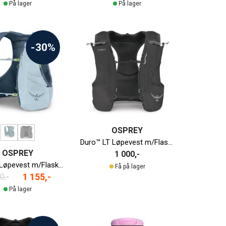
På lager
På lager
-30%
OSPREY
Duro™ LT Løpevest m/Flasker Herre
OSPREY
1 000,-
Dyna™ 6 Løpevest m/Flasker Dame
Få på lager
1 155,-
0,-
På lager