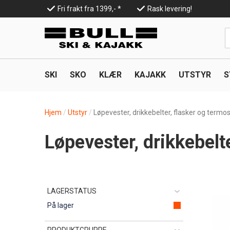
Hopp
Fri frakt fra 1399,- *
Rask levering!
til
Top
hovedinnhold
Line
SKI
SKO
KLÆR
KAJAKK
UTSTYR
S
Hjem
Utstyr
Løpevester, drikkebelter, flasker og termo
Løpevester, drikkebelt
LAGERSTATUS
På lager