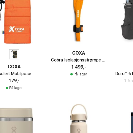
COXA
Cobra Isolasjonsstrømpe m/Varme
COXA
1 499,-
solert Mobilpose
På lager
179,-
1 65
På lager