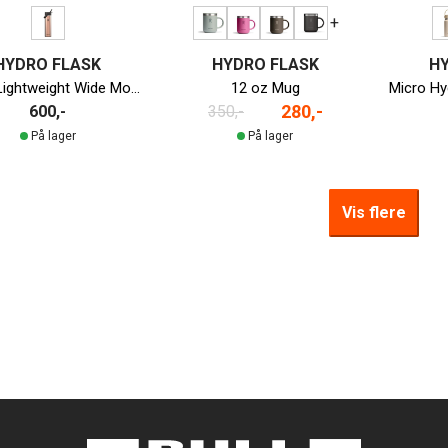
+
HYDRO FLASK
HYDRO FLASK
H
24 oz Lightweight Wide Mouth m/Flex Straw Cap
12 oz Mug
280,-
600,-
350,-
På lager
På lager
Vis flere