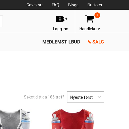
Gavekort
FAQ
Blogg
Butikker
Top
0
Line
Secondary
Logg inn
Handlekurv
Secondary
MEDLEMSTILBUD
%
SALG
menu
Søket ditt ga
186
treff