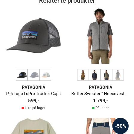
Relaterte produkter
PATAGONIA
PATAGONIA
P-6 Logo LoPro Trucker Caps
Better Sweater™ Fleecevest Herre
599,-
1 799,-
Ikke på lager
På lager
-50%