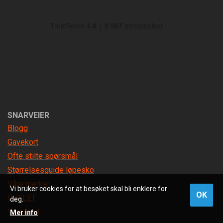
SNARVEIER
Blogg
Gavekort
Ofte stilte spørsmål
Størrelsesguide løpesko
Våre merker
Vi bruker cookies for at besøket skal bli enklere for
OK
OUTLET
deg.
Verksted
Mer info