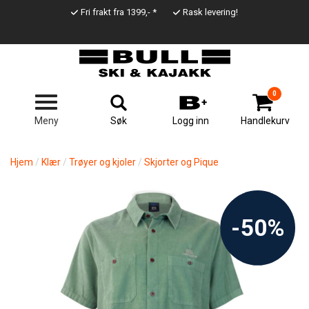
Hopp
Fri frakt fra 1399,- *
Rask levering!
til
Top
hovedinnhold
Line
0
Søk
Meny
Logg inn
Handlekurv
Hjem
Klær
Trøyer og kjoler
Skjorter og Pique
-50%