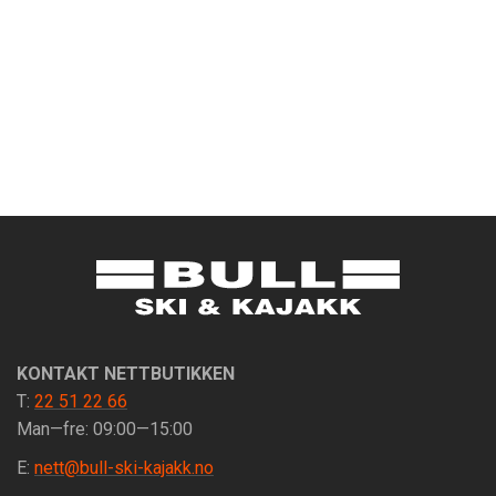
KONTAKT NETTBUTIKKEN
T:
22 51 22 66
Man—fre: 09:00—15:00
E:
nett@bull-ski-kajakk.no