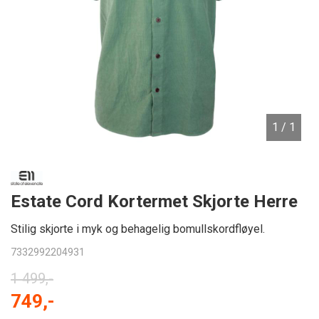
1
/ 1
Estate Cord Kortermet Skjorte Herre
Stilig skjorte i myk og behagelig bomullskordfløyel.
7332992204931
1 499,-
749,-