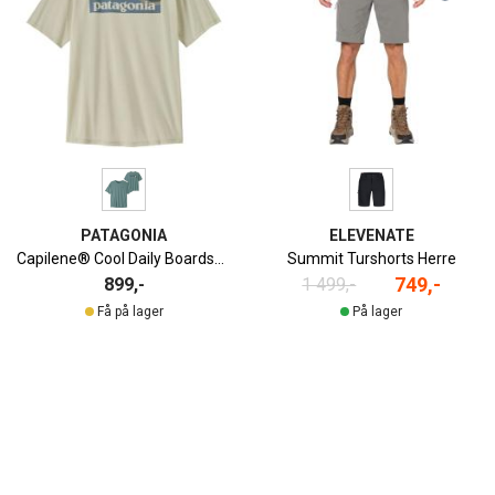
PATAGONIA
ELEVENATE
Capilene® Cool Daily Boardshort Logo T-Skjorte Herre
Summit Turshorts Herre
749,-
899,-
1 499,-
Få på lager
På lager