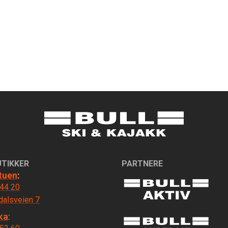
UTIKKER
PARTNERE
tuen
:
 44 20
dalsveien 7
ka
: