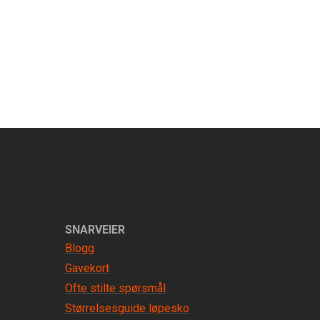
SNARVEIER
Blogg
Gavekort
Ofte stilte spørsmål
Størrelsesguide løpesko