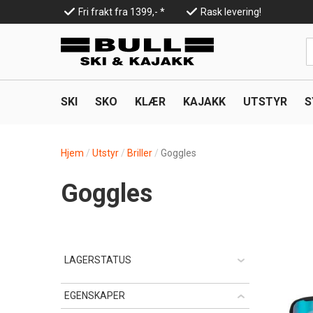
Hopp
Fri frakt fra 1399,- *
Rask levering!
til
Top
hovedinnhold
Line
SKI
SKO
KLÆR
KAJAKK
UTSTYR
S
Hjem
Utstyr
Briller
Goggles
Goggles
LAGERSTATUS
EGENSKAPER