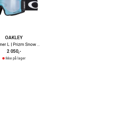
OAKLEY
Line Miner L | Prizm Snow Sapphire Iridium
2 050,-
Ikke på lager