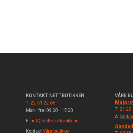
KONTAKT NETTBUTIKKEN
VÅRE B
Majors
T:
22 51 22 66
T:
23 20
Man—fre: 09:00—15:00
A:
Sørke
E:
nett@bull-ski-kajakk.no
Sandvi
Kontakt
Våre butikker