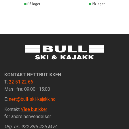
På lager
På lager
KONTAKT NETTBUTIKKEN
T:
22 51 22 66
Man—fre: 09:00—15:00
E:
nett@bull-ski-kajakk.no
Kontakt
Våre butikker
for andre henvendelser
Org. nr.: 922 396 426 MVA