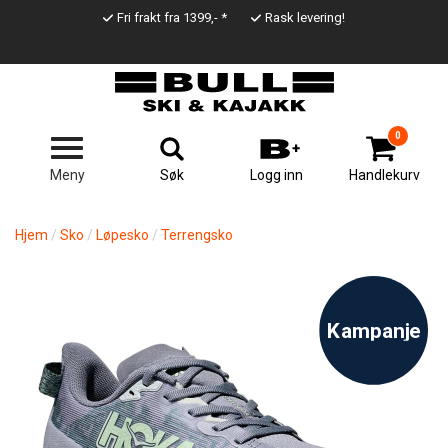
Hopp
Fri frakt fra 1399,- *
Rask levering!
til
Top
hovedinnhold
Line
0
Søk
Meny
Logg inn
Handlekurv
Hjem
Sko
Løpesko
Terrengsko
Kampanje