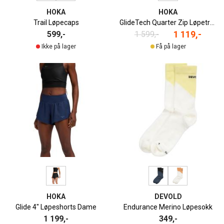
HOKA
HOKA
Trail Løpecaps
GlideTech Quarter Zip Løpetrøye Dame
1 119,-
599,-
1 599,-
Ikke på lager
Få på lager
HOKA
DEVOLD
Glide 4" Løpeshorts Dame
Endurance Merino Løpesokk
1 199,-
349,-