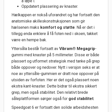
å løpe i.
Oppdatert plassering av knaster.
Hælkappen er nokså uforandret og har fortsatt den
anatomiske akilleskonstruksjonen som gir
hælsenen maks
komfort og støtte
. Nå er det i
tillegg enda enklere å få foten ned i skoen, takket
være en hempe bak.
Yttersåla består fortsatt av
Vibram® Megagrip
-
gummi med knaster på 5 millimeter. Disse er både
plassert og utformet strategisk med tanke på grep
både oppover og nedover. Nytt i versjon seks er at
noe av yttersåle-gummien er dratt noe oppover på
utsiden av forfoten. Her er det også plassert noen
ekstra kant-knaster. Dette bidrar til ekstra sikkert
grep, men også stabilitet. Den relativt brede
såleplattformen sørger også for
god stabilitet
.
Speedgoat 6 er fortsatt den solide arbeidshesten