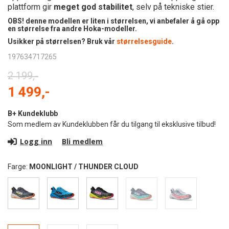
plattform gir
meget god stabilitet
, selv på tekniske stier.
OBS! denne modellen er liten i størrelsen, vi anbefaler å gå opp
en størrelse fra andre Hoka-modeller.
Usikker på størrelsen? Bruk vår
størrelsesguide
.
197634717265
2 199,-
1 499,-
B+ Kundeklubb
Som medlem av Kundeklubben får du tilgang til eksklusive tilbud!
Logg inn
Bli medlem
Farge:
MOONLIGHT / THUNDER CLOUD