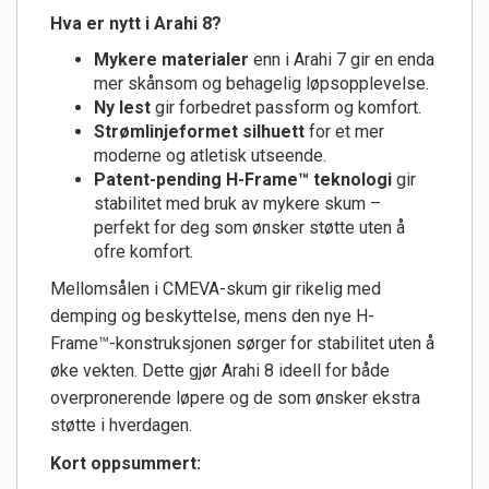
Hva er nytt i Arahi 8?
Mykere materialer
enn i Arahi 7 gir en enda
mer skånsom og behagelig løpsopplevelse.
Ny lest
gir forbedret passform og komfort.
Strømlinjeformet silhuett
for et mer
moderne og atletisk utseende.
Patent-pending H-Frame™ teknologi
gir
stabilitet med bruk av mykere skum –
perfekt for deg som ønsker støtte uten å
ofre komfort.
Mellomsålen i CMEVA-skum gir rikelig med
demping og beskyttelse, mens den nye H-
Frame™-konstruksjonen sørger for stabilitet uten å
øke vekten. Dette gjør Arahi 8 ideell for både
overpronerende løpere og de som ønsker ekstra
støtte i hverdagen.
Kort oppsummert: