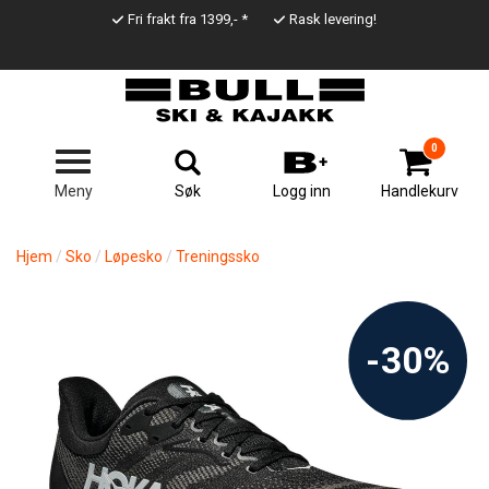
Hopp
Fri frakt fra 1399,- *
Rask levering!
til
Top
hovedinnhold
Line
0
Søk
Meny
Logg inn
Handlekurv
Hjem
Sko
Løpesko
Treningssko
-30%