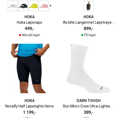
+
HOKA
HOKA
Hoka Løpecaps
Airolite Langermet Løpetrøye 2.0 Herre
499,-
899,-
Ikke på lager
På lager
HOKA
DARN TOUGH
Novafly Half Løpetights Herre
Run Micro Crew Ultra-Lightweight Løpesokk
1 199,-
389,-