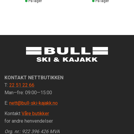
På lager
På lager
KONTAKT NETTBUTIKKEN
T:
22 51 22 66
Man—fre: 09:00—15:00
E:
nett@bull-ski-kajakk.no
Kontakt
Våre butikker
for andre henvendelser
Org. nr.: 922 396 426 MVA