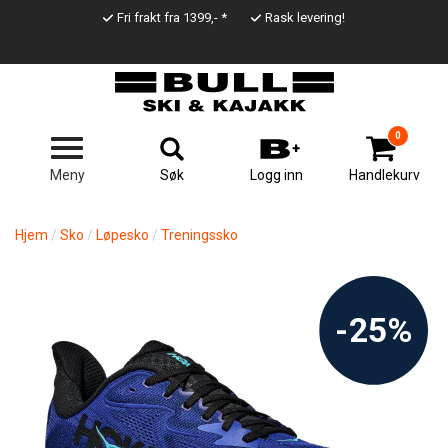
Hopp
Fri frakt fra 1399,- *
Rask levering!
til
Top
hovedinnhold
Line
0
Søk
Meny
Logg inn
Handlekurv
Hjem
Sko
Løpesko
Treningssko
-25%