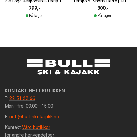
P-6 Logo Responsibili-Tee® T-Skjorte Herre
Tempo 5" Shorts Herre | Jet Black
799,-
800,-
På lager
På lager
KONTAKT NETTBUTIKKEN
T:
22 51 22 66
Man—fre: 09:00—15:00
E:
nett@bull-ski-kajakk.no
Kontakt
Våre butikker
for andre henvendelser