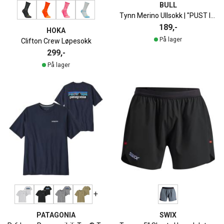
BULL
Tynn Merino Ullsokk | "PUST INN — PUST UT
189,-
HOKA
På lager
Clifton Crew Løpesokk
299,-
På lager
+
PATAGONIA
SWIX