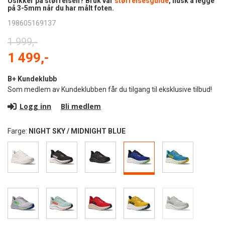
Usikker på størrelsen? Bruk vår
størrelsesguide
, husk å legge
på 3-5mm når du har målt foten.
198605169137
1 999,-
1 499,-
B+ Kundeklubb
Som medlem av Kundeklubben får du tilgang til eksklusive tilbud!
Logg inn
Bli medlem
Farge:
NIGHT SKY / MIDNIGHT BLUE