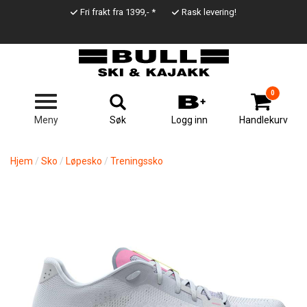
Hopp
Fri frakt fra 1399,- *
Rask levering!
til
Top
hovedinnhold
Line
0
Søk
Meny
Logg inn
Handlekurv
Hjem
Sko
Løpesko
Treningssko