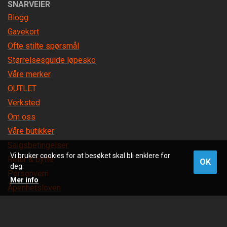
SNARVEIER
Blogg
Gavekort
Ofte stilte spørsmål
Størrelsesguide løpesko
Våre merker
OUTLET
Verksted
Om oss
Våre butikker
Salgsbetingelser
Vi bruker cookies for at besøket skal bli enklere for
Retur & bytte
OK
deg.
Personvern
Mer info
Åpenhetsloven