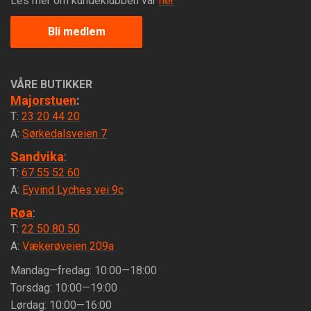
Les mer om kundeklubben vår
her
Bli medlem
VÅRE BUTIKKER
Majorstuen
:
T:
23 20 44 20
A:
Sørkedalsveien 7
Sandvika
:
T:
67 55 52 60
A:
Eyvind Lyches vei 9c
Røa
:
T:
22 50 80 50
A:
Vækerøveien 209a
Mandag—fredag: 10:00—18:00
Torsdag: 10:00—19:00
Lørdag: 10:00—16:00