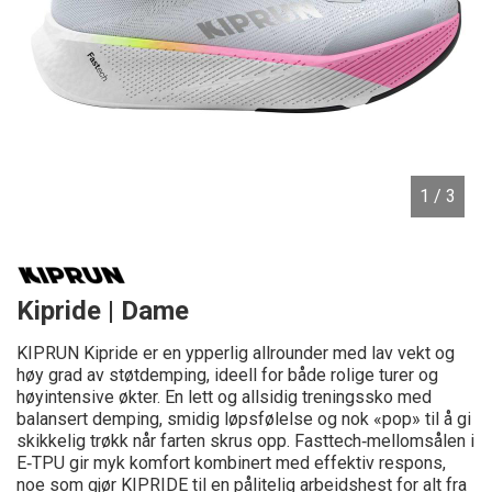
1
/ 3
Kipride | Dame
KIPRUN Kipride er en ypperlig allrounder med lav vekt og
høy grad av støtdemping, ideell for både rolige turer og
høyintensive økter. En lett og allsidig treningssko med
balansert demping, smidig løpsfølelse og nok «pop» til å gi
skikkelig trøkk når farten skrus opp. Fasttech‑mellomsålen i
E‑TPU gir myk komfort kombinert med effektiv respons,
noe som gjør KIPRIDE til en pålitelig arbeidshest for alt fra