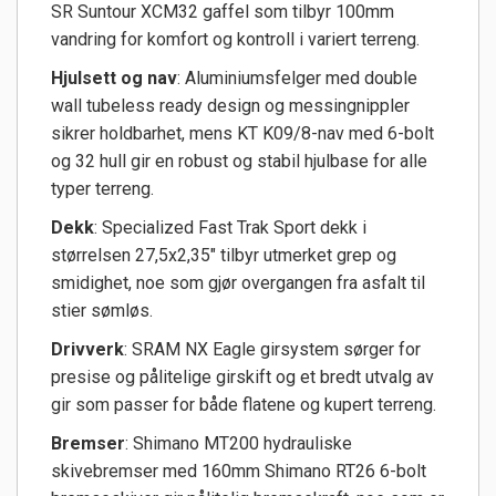
SR Suntour XCM32 gaffel som tilbyr 100mm
vandring for komfort og kontroll i variert terreng.
Hjulsett og nav
: Aluminiumsfelger med double
wall tubeless ready design og messingnippler
sikrer holdbarhet, mens KT K09/8-nav med 6-bolt
og 32 hull gir en robust og stabil hjulbase for alle
typer terreng.
Dekk
: Specialized Fast Trak Sport dekk i
størrelsen 27,5x2,35" tilbyr utmerket grep og
smidighet, noe som gjør overgangen fra asfalt til
stier sømløs.
Drivverk
: SRAM NX Eagle girsystem sørger for
presise og pålitelige girskift og et bredt utvalg av
gir som passer for både flatene og kupert terreng.
Bremser
: Shimano MT200 hydrauliske
skivebremser med 160mm Shimano RT26 6-bolt