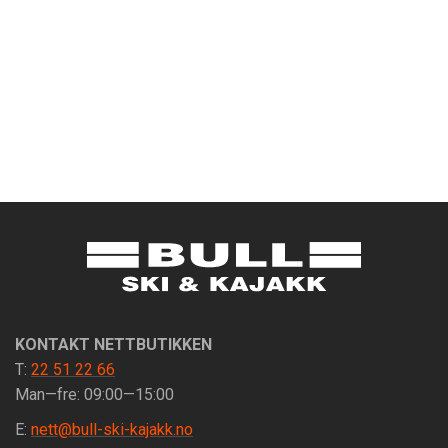
KONTAKT NETTBUTIKKEN
T:
22 51 22 66
Man—fre: 09:00—15:00
E:
nett@bull-ski-kajakk.no