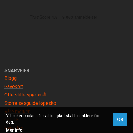
SNARVEIER
Blogg
Gavekort
Ofte stilte spørsmål
Størrelsesguide løpesko
Våre merker
Vi bruker cookies for at besøket skal bli enklere for
OK
OUTLET
deg.
Verksted
Mer info