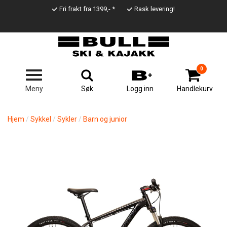
Hopp
Fri frakt fra 1399,- *
Rask levering!
til
Top
hovedinnhold
Line
0
Søk
Meny
Logg inn
Handlekurv
Hjem
Sykkel
Sykler
Barn og junior