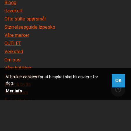
Blogg
Gavekort
Ofte stilte spørsmål
Størrelsesguide løpesko
Våre merker
OUTLET
Verksted
Om oss
Våre butikker
Salgsbetingelser
Vi bruker cookies for at besøket skal bli enklere for
OK
deg.
Retur & bytte
Mer info
Personvern
Åpenhetsloven
Levert av
Frontkom