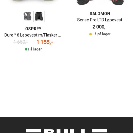
SALOMON
Sense Pro LTD Løpevest
2 000,-
OSPREY
Få på lager
Duro™ 6 Løpevest m/Flasker Herre
1 155,-
1 650,-
På lager