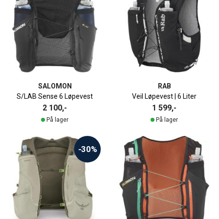
SALOMON
RAB
S/LAB Sense 6 Løpevest
Veil Løpevest | 6 Liter
2 100,-
1 599,-
På lager
På lager
-30%