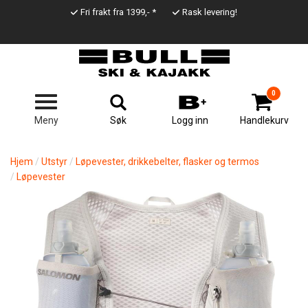
Hopp
Fri frakt fra 1399,- *
Rask levering!
til
Top
hovedinnhold
Line
0
Søk
Meny
Logg inn
Handlekurv
Hjem
Utstyr
Løpevester, drikkebelter, flasker og termos
Løpevester